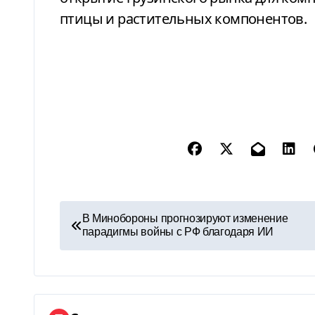
птицы и растительных компонентов.
Н
В Минобороны прогнозируют изменение
парадигмы войны с РФ благодаря ИИ
а
в
и