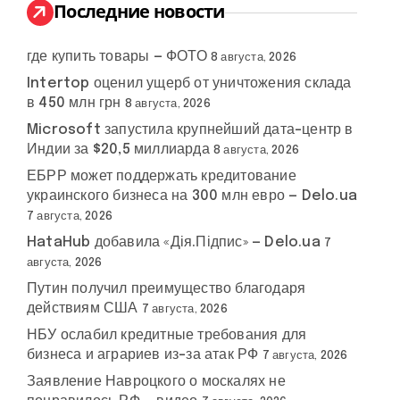
:
Последние новости
где купить товары — ФОТО
8 августа, 2026
Intertop оценил ущерб от уничтожения склада
в 450 млн грн
8 августа, 2026
Microsoft запустила крупнейший дата-центр в
Индии за $20,5 миллиарда
8 августа, 2026
ЕБРР может поддержать кредитование
украинского бизнеса на 300 млн евро — Delo.ua
7 августа, 2026
HataHub добавила «Дія.Підпис» — Delo.ua
7
августа, 2026
Путин получил преимущество благодаря
действиям США
7 августа, 2026
НБУ ослабил кредитные требования для
бизнеса и аграриев из-за атак РФ
7 августа, 2026
Заявление Навроцкого о москалях не