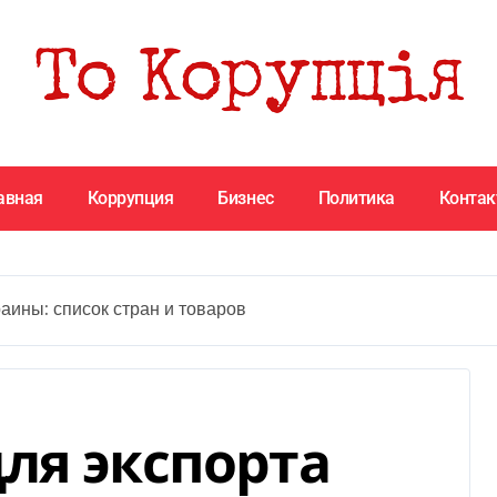
авная
Коррупция
Бизнес
Политика
Конта
аины: список стран и товаров
ля экспорта