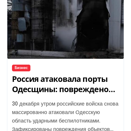
Бизнес
Россия атаковала порты
Одесщины: повреждено
гражданское судно
30 декабря утром российские войска снова
массированно атаковали Одесскую
область ударными беспилотниками.
Зафиксированы повреждения объектов...