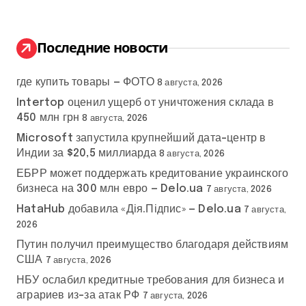
и
т
и
н
:
Последние новости
а
где купить товары — ФОТО
ц
8 августа, 2026
Intertop оценил ущерб от уничтожения склада в
и
450 млн грн
8 августа, 2026
Microsoft запустила крупнейший дата-центр в
я
Индии за $20,5 миллиарда
8 августа, 2026
з
ЕБРР может поддержать кредитование украинского
бизнеса на 300 млн евро — Delo.ua
7 августа, 2026
а
HataHub добавила «Дія.Підпис» — Delo.ua
7 августа,
п
2026
Путин получил преимущество благодаря действиям
и
США
7 августа, 2026
НБУ ослабил кредитные требования для бизнеса и
с
аграриев из-за атак РФ
7 августа, 2026