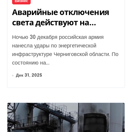
Бизнес
Аварийные отключения
света действуют на
левобережье Киева и в
Ночью 30 декабря российская армия
двух областях
нанесла удары по энергетической
инфраструктуре Черниговской области. По
состоянию на...
Дек 31, 2025