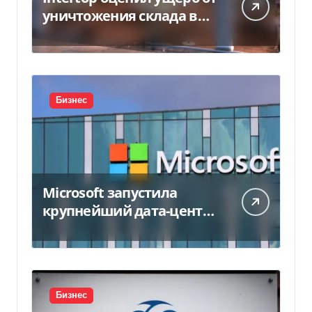
уничтожения склада в
450 млн грн
Бизнес
Microsoft запустила
крупнейший дата-центр
в Индии за $20,5
миллиарда
Бизнес