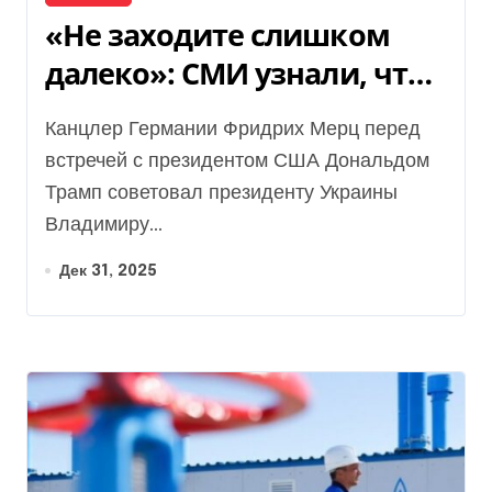
«Не заходите слишком
далеко»: СМИ узнали, что
лидеры ЕС советовали
Канцлер Германии Фридрих Мерц перед
Зеленскому перед
встречей с президентом США Дональдом
встречей с Трампом
Трамп советовал президенту Украины
Владимиру...
Дек 31, 2025