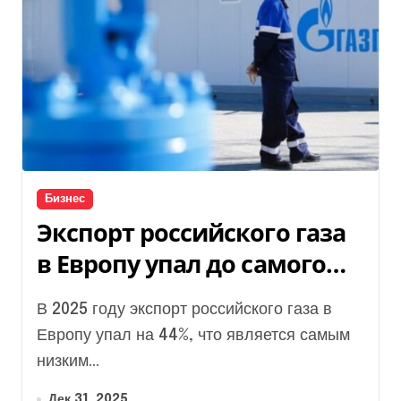
Бизнес
Экспорт российского газа
в Европу упал до самого
низкого уровня с 1970-х
В 2025 году экспорт российского газа в
годов
Европу упал на 44%, что является самым
низким...
Дек 31, 2025