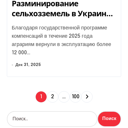
Разминирование
сельхозземель в Украине
2025: очищено более 12000
Благодаря государственной программе
гектаров
компенсаций в течение 2025 года
аграриям вернули в эксплуатацию более
12 000...
Дек 31, 2025
П
1
2
…
100
а
Н
г
а
й