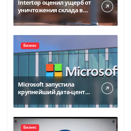
Intertop оценил ущерб от
уничтожения склада в
450 млн грн
Бизнес
Microsoft запустила
крупнейший дата-центр
в Индии за $20,5
миллиарда
Бизнес