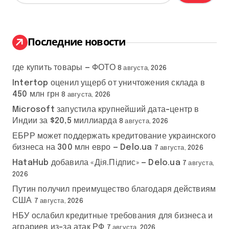
й
т
и
:
Последние новости
где купить товары — ФОТО
8 августа, 2026
Intertop оценил ущерб от уничтожения склада в
450 млн грн
8 августа, 2026
Microsoft запустила крупнейший дата-центр в
Индии за $20,5 миллиарда
8 августа, 2026
ЕБРР может поддержать кредитование украинского
бизнеса на 300 млн евро — Delo.ua
7 августа, 2026
HataHub добавила «Дія.Підпис» — Delo.ua
7 августа,
2026
Путин получил преимущество благодаря действиям
США
7 августа, 2026
НБУ ослабил кредитные требования для бизнеса и
аграриев из-за атак РФ
7 августа, 2026