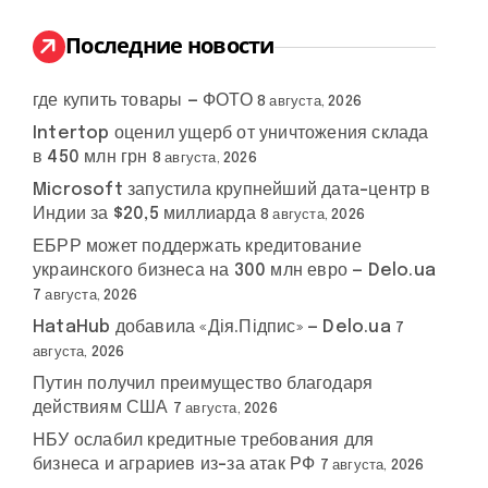
и
:
Последние новости
где купить товары — ФОТО
8 августа, 2026
Intertop оценил ущерб от уничтожения склада
в 450 млн грн
8 августа, 2026
Microsoft запустила крупнейший дата-центр в
Индии за $20,5 миллиарда
8 августа, 2026
ЕБРР может поддержать кредитование
украинского бизнеса на 300 млн евро — Delo.ua
7 августа, 2026
HataHub добавила «Дія.Підпис» — Delo.ua
7
августа, 2026
Путин получил преимущество благодаря
действиям США
7 августа, 2026
НБУ ослабил кредитные требования для
бизнеса и аграриев из-за атак РФ
7 августа, 2026