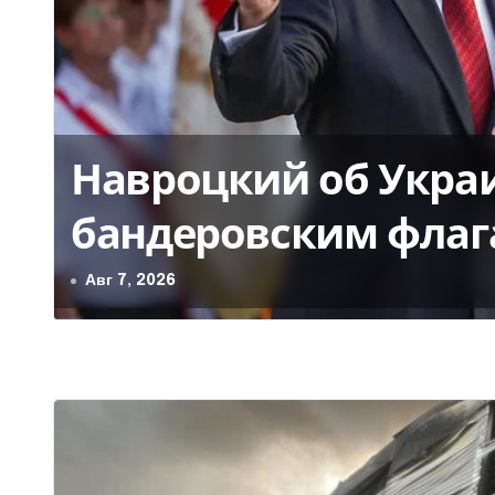
Навроцкий об Укра
бандеровским флаг
место в Польше
Авг 7, 2026