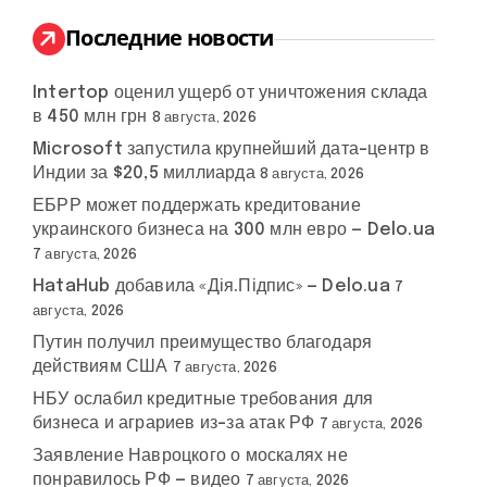
и
:
Последние новости
Intertop оценил ущерб от уничтожения склада
в 450 млн грн
8 августа, 2026
Microsoft запустила крупнейший дата-центр в
Индии за $20,5 миллиарда
8 августа, 2026
ЕБРР может поддержать кредитование
украинского бизнеса на 300 млн евро — Delo.ua
7 августа, 2026
HataHub добавила «Дія.Підпис» — Delo.ua
7
августа, 2026
Путин получил преимущество благодаря
действиям США
7 августа, 2026
НБУ ослабил кредитные требования для
бизнеса и аграриев из-за атак РФ
7 августа, 2026
Заявление Навроцкого о москалях не
понравилось РФ — видео
7 августа, 2026