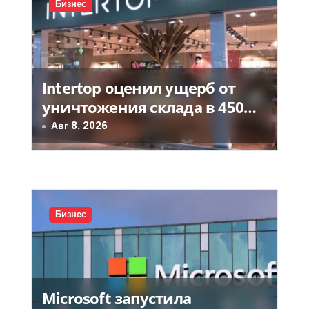
Бизнес
с
я
м
Intertop оценил ущерб от
уничтожения склада в 450
млн грн
Авг 8, 2026
Бизнес
Microsoft запустила