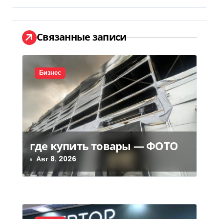
г
а
Связанные записи
ц
и
Бизнес
я
п
о
где купить товары — ФОТО
з
Авг 8, 2026
а
п
и