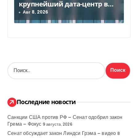
крупнейший дата-центр в
Индии за $20,5 миллиарда
Авг 8, 2026
Н
а
й
т
и
:
Последние новости
Санкции США против РФ — Сенат одобрил закон
Грема — Фокус
9 августа, 2026
Сенат обсуждает закон Линдси Грэма — видео
8