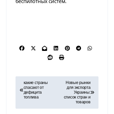
беспилотных систем.
Н
какие страны
Новые рынки
спасают от
для экспорта
а
дефицита
Украины:
топлива
список стран и
в
товаров
и