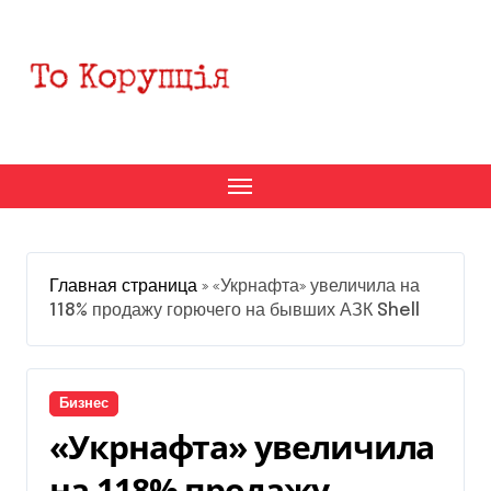
Перейти
к
содержанию
Главная страница
»
«Укрнафта» увеличила на
118% продажу горючего на бывших АЗК Shell
Бизнес
«Укрнафта» увеличила
на 118% продажу