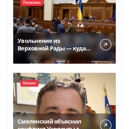
Политика
Увольнение из
Верховной Рады — куда
исчез 71 народный
депутат за семь лет
Бизнес
Смелянский объяснил
конфликт Укрпочты с