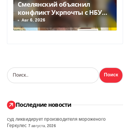
Смелянский объяснил
конфликт Укрпочты с НБУ
из-за платежек
Авг 6, 2026
Н
а
й
т
и
:
Последние новости
суд ликвидирует производителя мороженого
Геркулес
7 августа, 2026