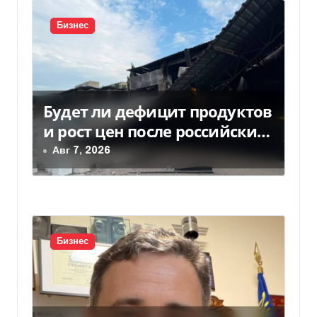
и
с
Бизнес
я
м
Будет ли дефицит продуктов
и рост цен после российских
ударов по складам
Авг 7, 2026
Бизнес