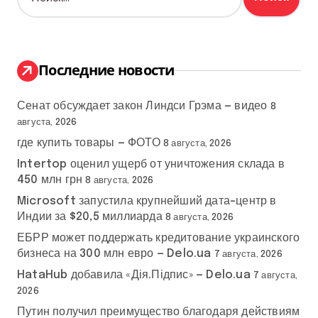
г
а
й
и
т
и
н
:
Последние новости
а
Сенат обсуждает закон Линдси Грэма — видео
ц
8
августа, 2026
и
где купить товары — ФОТО
8 августа, 2026
Intertop оценил ущерб от уничтожения склада в
я
450 млн грн
8 августа, 2026
з
Microsoft запустила крупнейший дата-центр в
Индии за $20,5 миллиарда
8 августа, 2026
а
ЕБРР может поддержать кредитование украинского
бизнеса на 300 млн евро — Delo.ua
п
7 августа, 2026
HataHub добавила «Дія.Підпис» — Delo.ua
7 августа,
и
2026
Путин получил преимущество благодаря действиям