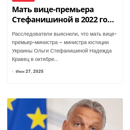
Мать вице-премьера
Стефанишиной в 2022 году
купила «трешку» в Киеве в
Расследователи выяснили, что мать вице-
четыре раза дешевле
премьер-министра — министра юстиции
рынка, — СМИ
Украины Ольги Стефанишиной Надежда
Кравец в октябре...
Июн 27, 2025