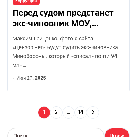
Коррупция
Перед судом предстанет
экс-чиновник МОУ,
который помог
Максим Гриценко. фото с сайта
Гринкевичам заработать
«Цензор.нет» Будут судить экс-чиновника
миллиард на армии
Минобороны, который «списал» почти 94
млн...
Июн 27, 2025
П
1
2
…
14
а
Н