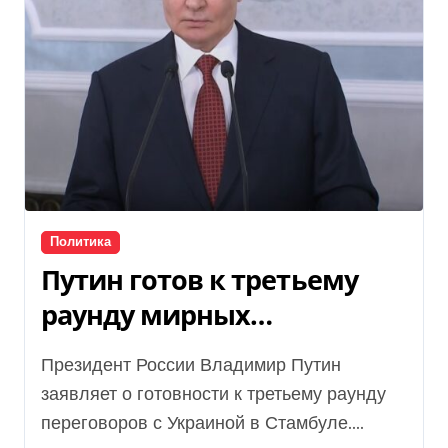
Политика
Путин готов к третьему
раунду мирных
переговоров с Украиной:
Президент России Владимир Путин
какие условия выдвигает
заявляет о готовности к третьему раунду
РФ
переговоров с Украиной в Стамбуле....