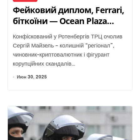
Фейковий диплом, Ferrari,
біткоїни — Ocean Plaza
керує ексчиновник із
Конфіскований у Ротенбергів ТРЦ очолив
корупційним шлейфом
Сергій Майзель – колишній “регіонал”,
чиновник-криптовалютник і фігурант
корупційних скандалів...
Июн 30, 2025