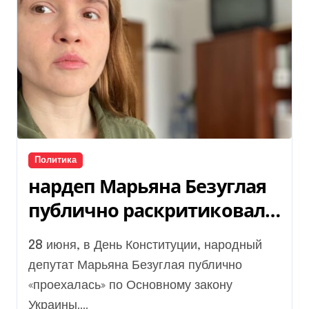
Политика
нардеп Марьяна Безуглая
публично раскритиковала
Основной закон Украины
28 июня, в День Конституции, народный
депутат Марьяна Безуглая публично
«проехалась» по Основному закону
Украины....