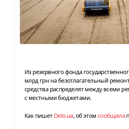
Из резервного фонда государственного бюджета дополнительно направят 3,5
млрд грн на безотлагательный ремон
средства распределят между всеми р
с местными бюджетами.
Как пишет
Delo.ua
, об этом
сообщила
п