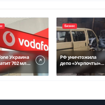
ес
Бизнес
fone Украина
РФ уничтожила
атит 702 млн
депо «Укрпочты» в
дивидендов —
Павлограде: есть
ua
погибшие и
ранены