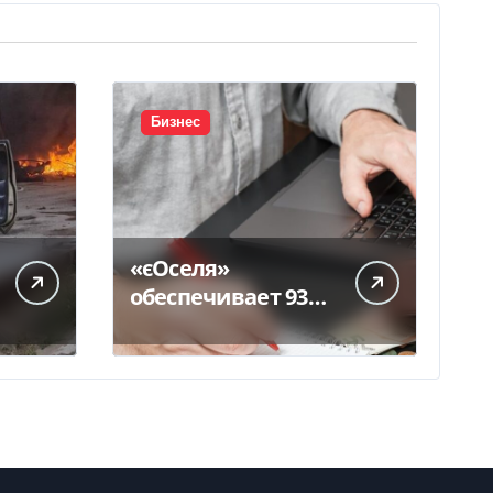
Бизнес
«єОселя»
обеспечивает 93%
ипотеки в Украине
– банкиры