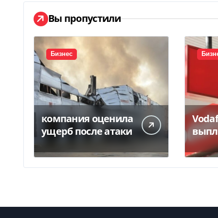
и
Вы пропустили
с
я
Бизнес
Бизн
м
компания оценила
Voda
ущерб после атаки
выпл
грн 
Delo.