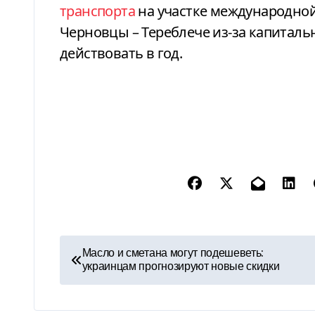
транспорта
на участке международной
Черновцы – Тереблече из-за капиталь
действовать в год.
Н
Масло и сметана могут подешеветь:
украинцам прогнозируют новые скидки
а
в