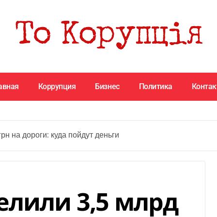
авная
Коррупция
Бизнес
Политика
Конта
рн на дороги: куда пойдут деньги
елили 3,5 млрд