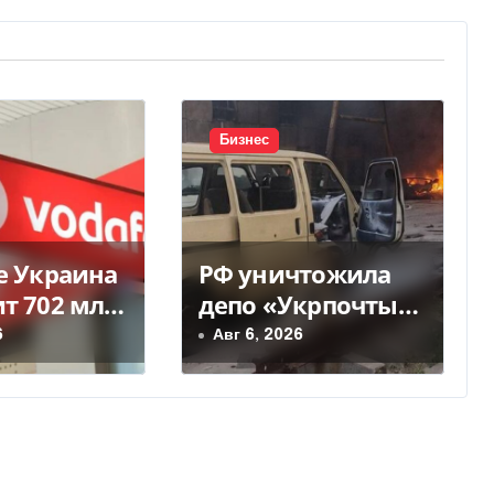
Бизнес
e Украина
РФ уничтожила
т 702 млн
депо «Укрпочты»
идендов
в Павлограде: есть
6
Авг 6, 2026
ua
погибшие и
ранены