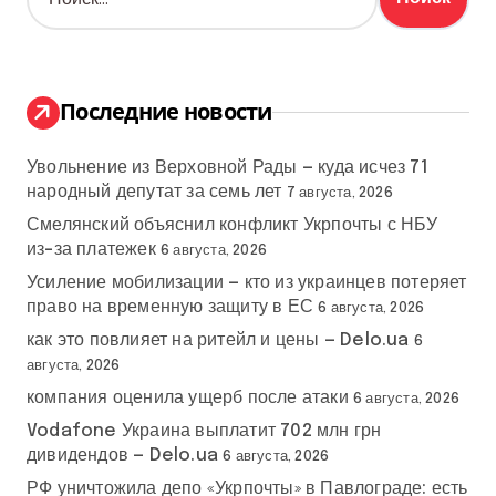
а
й
т
и
:
Последние новости
Увольнение из Верховной Рады — куда исчез 71
народный депутат за семь лет
7 августа, 2026
Смелянский объяснил конфликт Укрпочты с НБУ
из-за платежек
6 августа, 2026
Усиление мобилизации — кто из украинцев потеряет
право на временную защиту в ЕС
6 августа, 2026
как это повлияет на ритейл и цены — Delo.ua
6
августа, 2026
компания оценила ущерб после атаки
6 августа, 2026
Vodafone Украина выплатит 702 млн грн
дивидендов — Delo.ua
6 августа, 2026
РФ уничтожила депо «Укрпочты» в Павлограде: есть