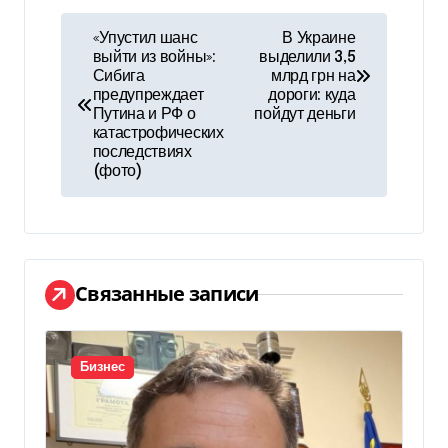
Н
«Упустил шанс
В Украине
выйти из войны»:
выделили 3,5
а
Сибига
млрд грн на
предупреждает
дороги: куда
в
Путина и РФ о
пойдут деньги
катастрофических
и
последствиях
(фото)
г
а
ц
Связанные записи
и
я
Бизнес
п
о