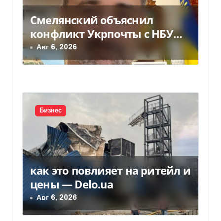
з
Смелянский объяснил
конфликт Укрпочты с НБУ
а
из-за платежек
Авг 6, 2026
п
и
с
Бизнес
я
м
как это повлияет на ритейл и
цены — Delo.ua
Авг 6, 2026