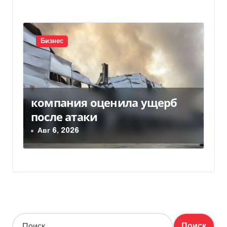
Бизнес
компания оценила ущерб
после атаки
Авг 6, 2026
Н