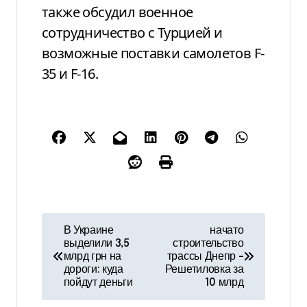
также обсудил военное
сотрудничество с Турцией и
возможные поставки самолетов F-
35 и F-16.
Н
В Украине
начато
выделили 3,5
строительство
а
млрд грн на
трассы Днепр –
дороги: куда
Решетиловка за
в
пойдут деньги
10 млрд