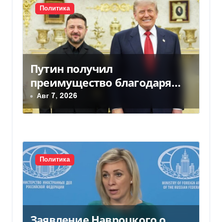
и
Политика
с
я
м
Путин получил
преимущество благодаря
действиям США
Авг 7, 2026
Политика
Заявление Навроцкого о