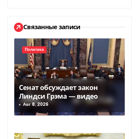
и
г
а
Связанные записи
ц
и
Политика
я
п
Сенат обсуждает закон
о
Линдси Грэма — видео
з
Авг 8, 2026
а
п