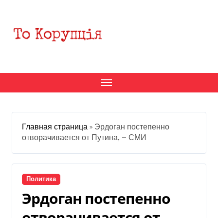
Перейти
к
содержанию
Главная страница
»
Эрдоган постепенно
отворачивается от Путина, — СМИ
Политика
Эрдоган постепенно
отворачивается от