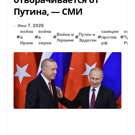
Путина, — СМИ
Июн 7, 2026
война
война
санкции
сотр
Война в
Путин и
#
в
#
в
#
#
#
против
#
Турц
Украине
Эрдоган
Иране
сирии
рф
Росс