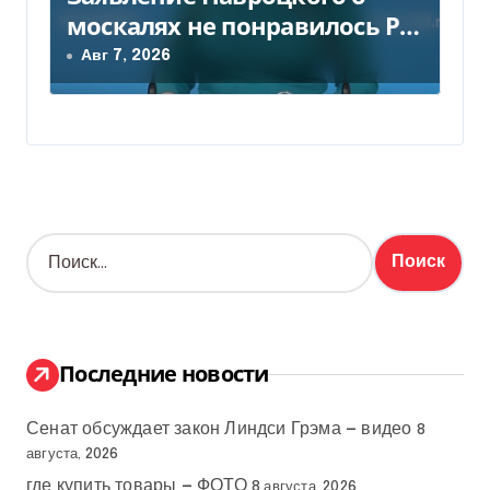
москалях не понравилось РФ
— видео
Авг 7, 2026
Н
а
й
т
и
:
Последние новости
Сенат обсуждает закон Линдси Грэма — видео
8
августа, 2026
где купить товары — ФОТО
8 августа, 2026