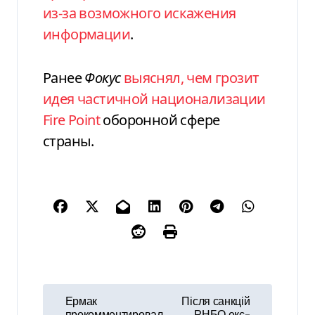
из-за возможного искажения
информации
.
Ранее
Фокус
выяснял, чем грозит
идея частичной национализации
Fire Point
оборонной сфере
страны.
Н
Ермак
Після санкцій