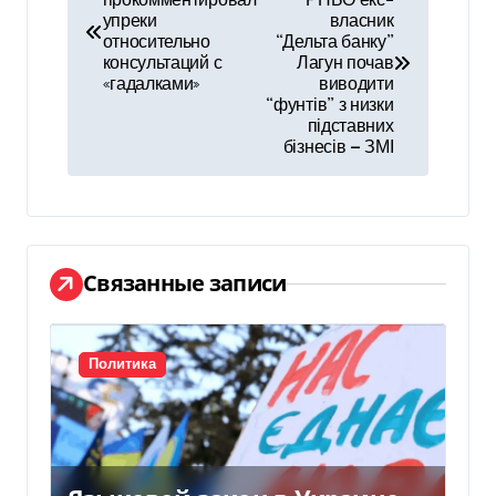
прокомментировал
РНБО екс-
а
упреки
власник
относительно
“Дельта банку”
в
консультаций с
Лагун почав
«гадалками»
виводити
и
“фунтів” з низки
підставних
г
бізнесів — ЗМІ
а
ц
и
Связанные записи
я
п
Политика
о
з