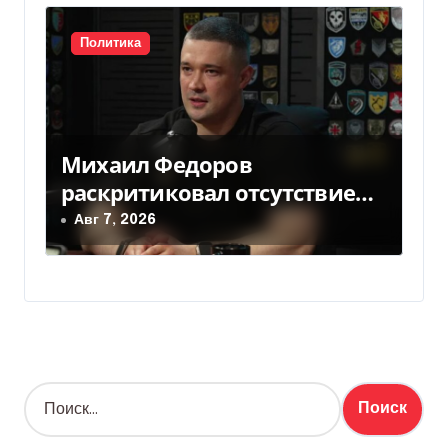
Политика
Михаил Федоров
раскритиковал отсутствие
министра обороны — видео
Авг 7, 2026
Н
а
й