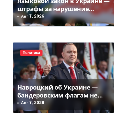
Языковой закон в Украине —
а
штрафы за нарушение
п
вырастут до 170 тысяч
Авг 7, 2026
и
с
я
Политика
м
Навроцкий об Украине —
бандеровским флагам не
место в Польше
Авг 7, 2026