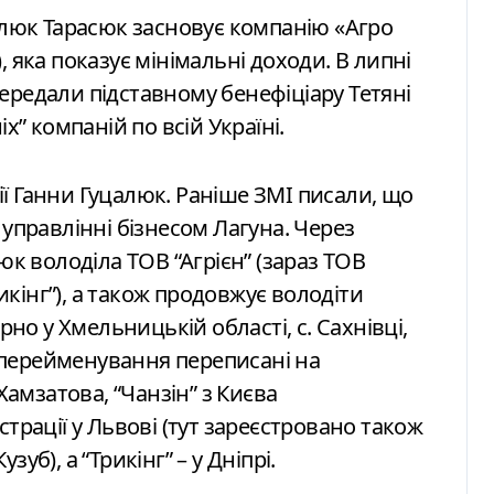
цалюк Тарасюк засновує компанію «Агро
, яка показує мінімальні доходи. В липні
ередали підставному бенефіціару Тетяні
х” компаній по всій Україні.
ї Ганни Гуцалюк. Раніше ЗМІ писали, що
управлінні бізнесом Лагуна. Через
юк володіла ТОВ “Агрієн” (зараз ТОВ
рикінг”), а також продовжує володіти
рно у Хмельницькій області, с. Сахнівці,
ля перейменування переписані на
мзатова, “Чанзін” з Києва
страції у Львові (тут зареєстровано також
уб), а “Трикінг” – у Дніпрі.