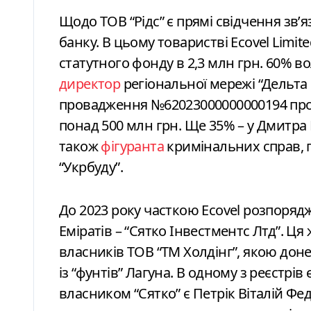
Щодо ТОВ “Рідс” є прямі свідчення звʼя
банку. В цьому товаристві Ecovel Limite
статутного фонду в 2,3 млн грн. 60% 
директор
регіональної мережі “Дельта
провадження №62023000000000194 про
понад 500 млн грн. Ще 35% – у Дмитра 
також
фігуранта
кримінальних справ, 
“Укрбуду”.
До 2023 року часткою Ecovel розпоряд
Еміратів – “Сятко Інвестментс Лтд”. Ця
власників ТОВ “ТМ Холдінг”, якою дон
із “фунтів” Лагуна. В одному з реєстрі
власником “Сятко” є Петрік Віталій Фе