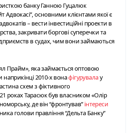
 юристкою банку Ганною Гуцалюк
 Адвокасі”, основними клієнтами якої є
адвокатів – вести інвестиційні проекти в
арства, закривати боргові суперечки та
підприємств в судах, чим вони займаються
оял Прайм», яка займається оптовою
и наприкінці 2010-х вона
фігурувала
у
астина схем з фіктивного
2021 роках Тарасюк був власником «Олір
номорську, де він “фронтував”
інтереси
ника голови правління “Дельта Банку”