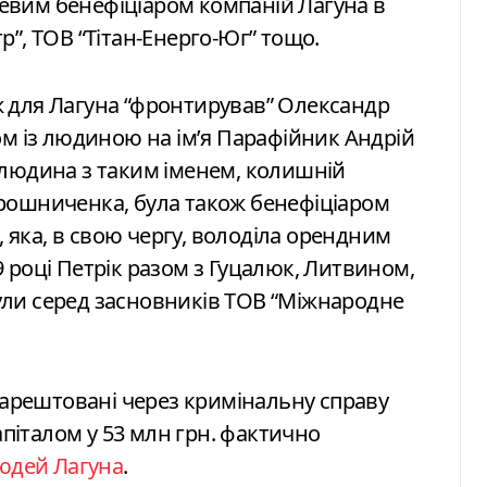
евим бенефіціаром компаній Лагуна в
”, ТОВ “Тітан-Енерго-Юг” тощо.
кож для Лагуна “фронтирував” Олександр
ом із людиною на імʼя Парафійник Андрій
 людина з таким іменем, колишній
рошниченка, була також бенефіціаром
, яка, в свою чергу, володіла орендним
 році Петрік разом з Гуцалюк, Литвином,
ли серед засновників ТОВ “Міжнародне
заарештовані через кримінальну справу
апіталом у 53 млн грн. фактично
юдей Лагуна
.