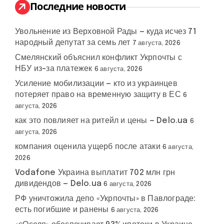
:
Последние новости
Увольнение из Верховной Рады — куда исчез 71
народный депутат за семь лет
7 августа, 2026
Смелянский объяснил конфликт Укрпочты с
НБУ из-за платежек
6 августа, 2026
Усиление мобилизации — кто из украинцев
потеряет право на временную защиту в ЕС
6
августа, 2026
как это повлияет на ритейл и цены — Delo.ua
6
августа, 2026
компания оценила ущерб после атаки
6 августа,
2026
Vodafone Украина выплатит 702 млн грн
дивидендов — Delo.ua
6 августа, 2026
РФ уничтожила депо «Укрпочты» в Павлограде:
есть погибшие и ранены
6 августа, 2026