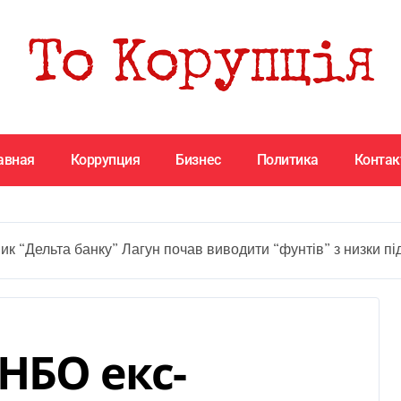
авная
Коррупция
Бизнес
Политика
Конта
к “Дельта банку” Лагун почав виводити “фунтів” з низки під
РНБО екс-