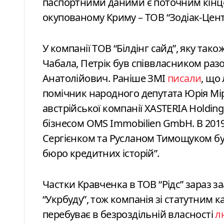
паспортними даними є поточним кінц
окупованому Криму – ТОВ “Зодіак-Центр
У компанії ТОВ “Білдінг сайд”, яку та
Чабала, Петрік був співвласником раз
Анатолійович. Раніше ЗМІ
писали
, що
помічник народного депутата Юрія Мі
австрійської компанії XASTERIA Holding
бізнесом OMS Immobilien GmbH. В 2019
Сергієнком та Русланом Тимощуком бу
бюро кредитних історій”.
Частки Кравченка в ТОВ “Рідс” зараз 
“Укрбуду”, тож компанія зі статутним к
перебуває в безроздільній власності
л