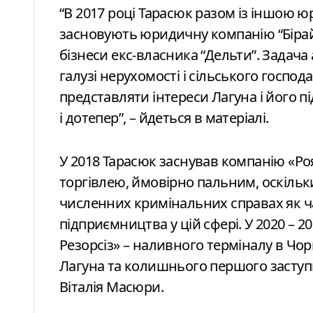
“В 2017 році Тарасюк разом із іншою
засновують юридичну компанію “Бірайт
бізнеси екс-власника “Дельти”. Задача 
галузі нерухомості і сільського господ
представляти інтереси Лагуна і його 
і дотепер”, – йдеться в матеріалі.
У 2018 Тарасюк заснував компанію «Р
торгівлею, ймовірно пальним, оскільк
численних кримінальних справах як ч
підприємництва у цій сфері. У 2020 – 
Резорсіз» – наливного терміналу в Чор
Лагуна та колишнього першого заступ
Віталія Масюри.