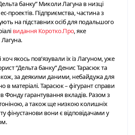
Дельта банку” Миколи Лагуна в низці
нес-проектів. Підприємства, частина з
сують на підставних осіб для подальшого
ріалі
видання Коротко.Про
, яке
 Лагуна.
 хоч якось повʼязували їх із Лагуном, уже
рист “Дельта банку” Денис Тарасюк та
також, за деякими даними, небайдужа для
о в матеріалі. Тарасюк – фігурант справи
ів Фонду гарантування вкладів. Разом з
тоніною, а також ще низкою колишніх
ту фінустанови вони є відповідачами у
ом.