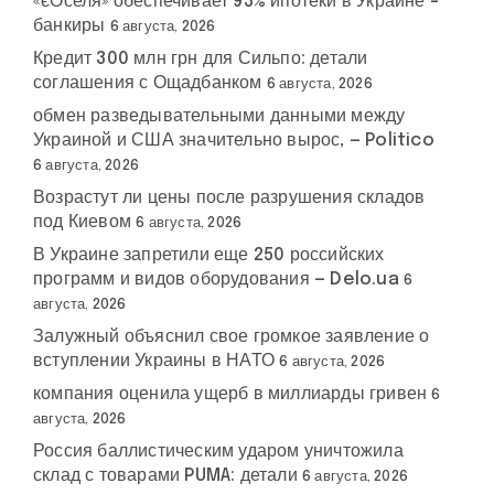
«єОселя» обеспечивает 93% ипотеки в Украине –
банкиры
6 августа, 2026
Кредит 300 млн грн для Сильпо: детали
соглашения с Ощадбанком
6 августа, 2026
обмен разведывательными данными между
Украиной и США значительно вырос, — Politico
6 августа, 2026
Возрастут ли цены после разрушения складов
под Киевом
6 августа, 2026
В Украине запретили еще 250 российских
программ и видов оборудования — Delo.ua
6
августа, 2026
Залужный объяснил свое громкое заявление о
вступлении Украины в НАТО
6 августа, 2026
компания оценила ущерб в миллиарды гривен
6
августа, 2026
Россия баллистическим ударом уничтожила
склад с товарами PUMA: детали
6 августа, 2026