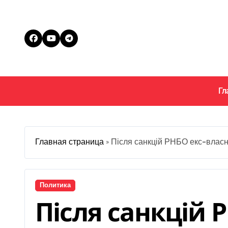
Перейти
к
содержанию
Гл
Главная страница
»
Після санкцій РНБО екс-власни
Политика
Після санкцій 