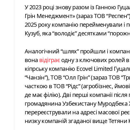
У 2023 році знову разом із Ганною Гу
Грін Менеджмент» (зараз ТОВ “Респен”)
2025 року компанію перейменували і п
Кузуб, яка “володіє” десятками “порожні
Аналогічний “шлях” пройшли і компані
вона
відіграє
одну з ключових ролей в 
кіпрську компанію Ecovel Limited Гуцал
“Чанзін”), ТОВ “Олл Грін” (зараз ТОВ “Т
часткою в ТОВ “Рідс” (агробізнес, ймові
де має філію). Дві перші компанії піс
громадянина Узбекистану Муродбека Ха
перереєстрували на адресі масової реє
низку компаній згаданої вище Тетяни Куз