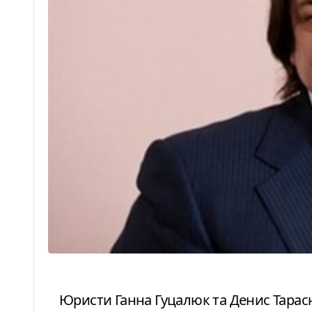
Юристи Ганна Гуцалюк та Денис Тарасюк, які представляють інтереси