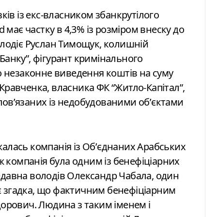
зків із екс-власником збанкрутілого
d має частку в 4,3% із розміром внеску до
володіє Руслан Тимощук, колишній
 Банку”, фігурант кримінального
 незаконне виведення коштів на суму
Кравченка, власника ФК “Житло-Капітал”,
повʼязаних із недобудованими обʼєктами
жалась компанія із Обʼєднаних Арабських
 ж компанія була одним із бенефіціарних
едавна володів Олександр Чабала, один
в є згадка, що фактичним бенефіціарним
дорович. Людина з таким іменем і