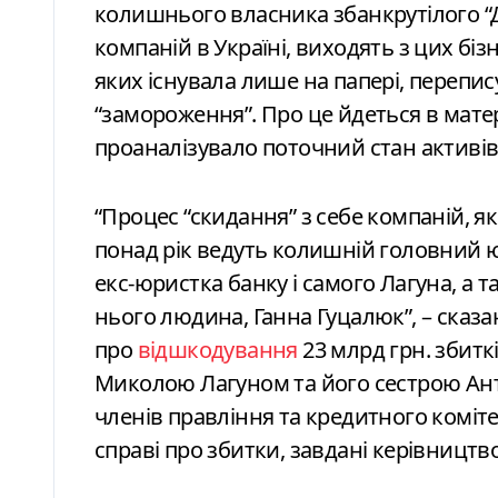
колишнього власника збанкрутілого “
компаній в Україні, виходять з цих біз
яких існувала лише на папері, перепи
“замороження”. Про це йдеться в мате
проаналізувало поточний стан активів
“Процес “скидання” з себе компаній, які
понад рік ведуть колишній головний ю
екс-юристка банку і самого Лагуна, а 
нього людина, Ганна Гуцалюк”, – сказан
про
відшкодування
23 млрд грн. збитк
Миколою Лагуном та його сестрою Ан
членів правління та кредитного коміте
справі про збитки, завдані керівництв