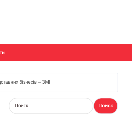
кты
ставних бізнесів — ЗМІ
Н
а
й
т
и