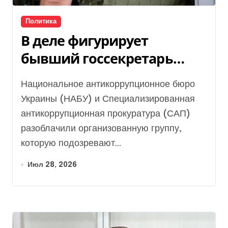
Политика
В деле фигурирует
бывший госсекретарь
МИД: НАБУ раскрыло
Национальное антикоррупционное бюро
хищение 37 млн грн
Украины (НАБУ) и Специализированная
пожертвований для
антикоррупционная прокуратура (САП)
Украины
разоблачили организованную группу,
которую подозревают...
Июл 28, 2026