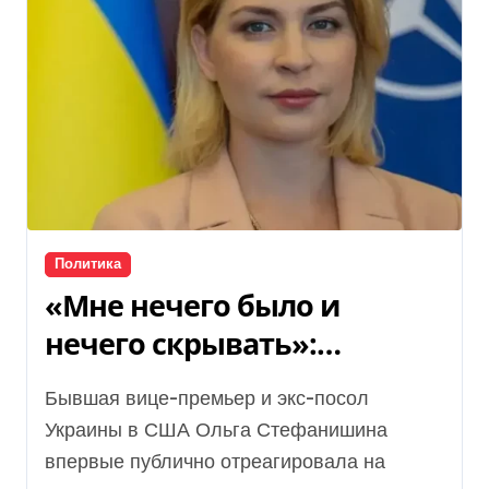
Политика
«Мне нечего было и
нечего скрывать»:
Стефанишина
Бывшая вице-премьер и экс-посол
прокомментировала
Украины в США Ольга Стефанишина
новое подозрение
впервые публично отреагировала на