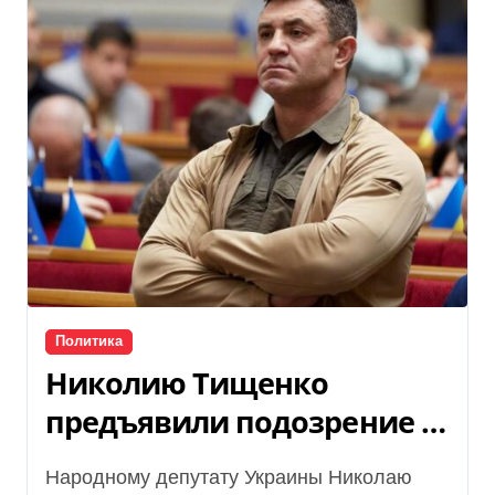
Политика
Николию Тищенко
предъявили подозрение —
НАБУ раскрыло схему с
Народному депутату Украины Николаю