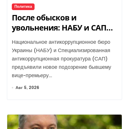
Политика
После обысков и
увольнения: НАБУ и САП
вручили новое
Национальное антикоррупционное бюро
подозрение Ольге
Украины (НАБУ) и Специализированная
Стефанишиной
антикоррупционная прокуратура (САП)
предъявили новое подозрение бывшему
вице-премьеру...
Авг 5, 2026