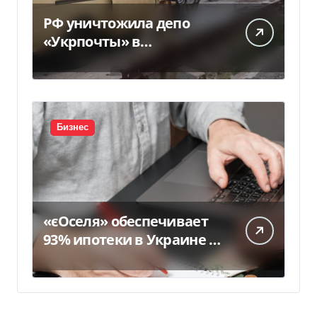
РФ уничтожила депо
«Укрпочты» в
Павлограде: есть
погибшие и ранены
Бизнес
«єОселя» обеспечивает
93% ипотеки в Украине –
банкиры