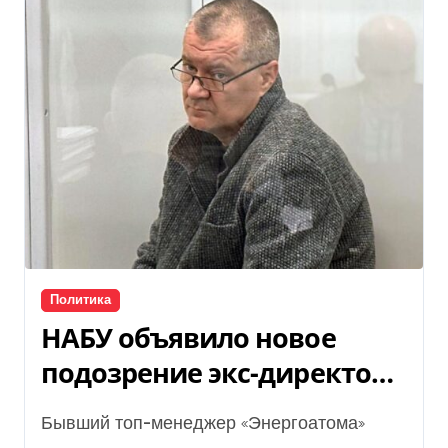
Политика
НАБУ объявило новое
подозрение экс-директору
«Энергоатома»
Бывший топ-менеджер «Энергоатома»