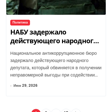
Политика
НАБУ задержало
действующего народного
депутата: в чем его
Национальное антикоррупциюнное бюро
обвиняют
задержало действующего народного
депутата, который обвиняется в получении
неправомерной выгоды при содействии...
Июн 29, 2026