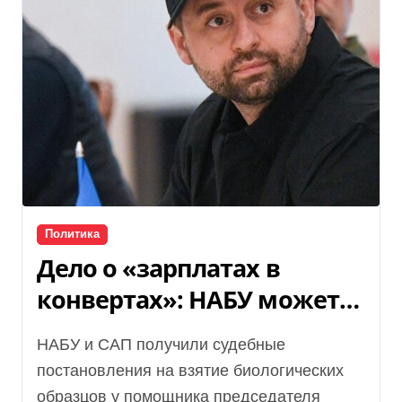
Политика
Дело о «зарплатах в
конвертах»: НАБУ может
готовить подозрение
НАБУ и САП получили судебные
Арахамии, — СМИ
постановления на взятие биологических
образцов у помощника председателя