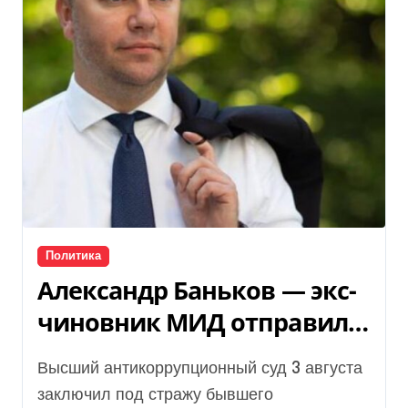
Политика
Александр Баньков — экс-
чиновник МИД отправили
в СИЗО по делу о хищении
Высший антикоррупционный суд 3 августа
донатов
заключил под стражу бывшего