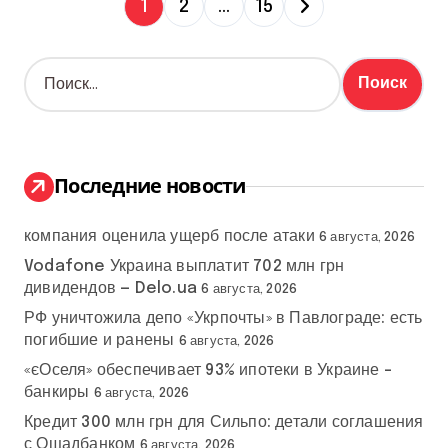
П
1
2
…
15
а
Н
г
а
й
и
т
и
н
:
Последние новости
а
компания оценила ущерб после атаки
ц
6 августа, 2026
Vodafone Украина выплатит 702 млн грн
и
дивидендов — Delo.ua
6 августа, 2026
РФ уничтожила депо «Укрпочты» в Павлограде: есть
я
погибшие и ранены
6 августа, 2026
з
«єОселя» обеспечивает 93% ипотеки в Украине –
банкиры
6 августа, 2026
а
Кредит 300 млн грн для Сильпо: детали соглашения
с Ощадбанком
6 августа, 2026