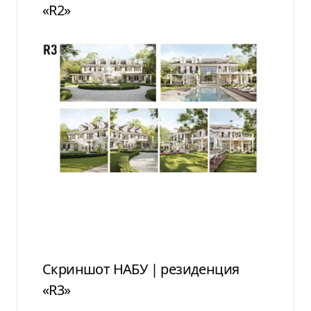
«R2»
Скриншот НАБУ | резиденция
«R3»