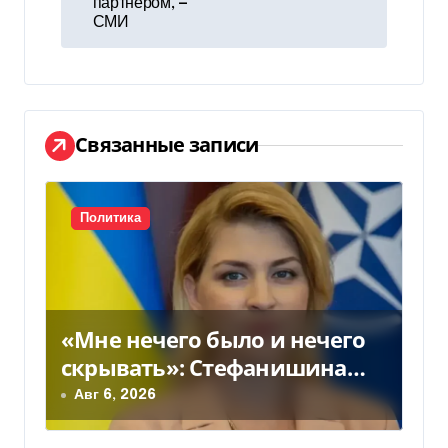
в
партнером, —
СМИ
и
г
а
Связанные записи
ц
и
Политика
я
п
о
«Мне нечего было и нечего
з
скрывать»: Стефанишина
прокомментировала новое
Авг 6, 2026
а
подозрение