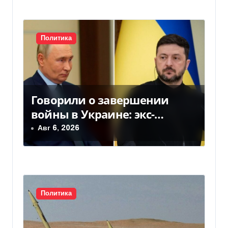
п
и
с
Политика
я
м
Говорили о завершении
войны в Украине: экс-
чиновники ЕС и РФ провели
Авг 6, 2026
тайные переговоры, — СМИ
Политика