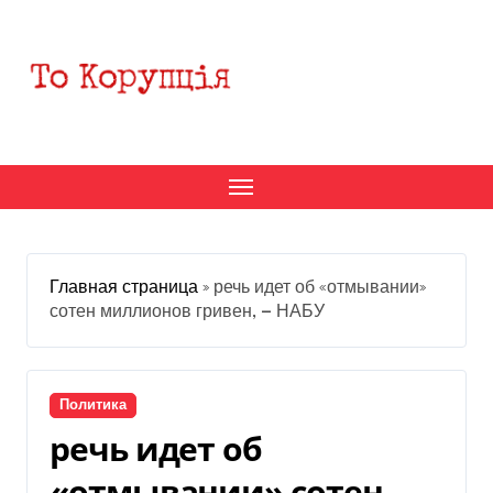
Перейти
к
содержанию
Главная страница
»
речь идет об «отмывании»
сотен миллионов гривен, — НАБУ
Политика
речь идет об
«отмывании» сотен