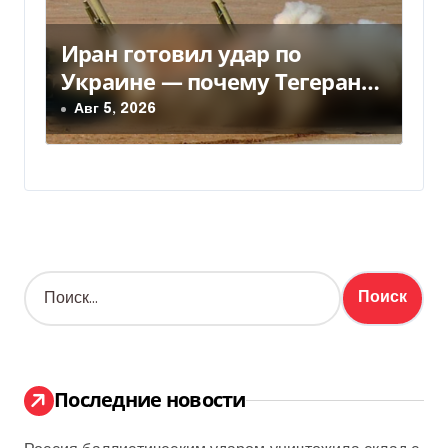
Иран готовил удар по
Украине — почему Тегеран
передумал
Авг 5, 2026
Н
а
й
т
и
:
Последние новости