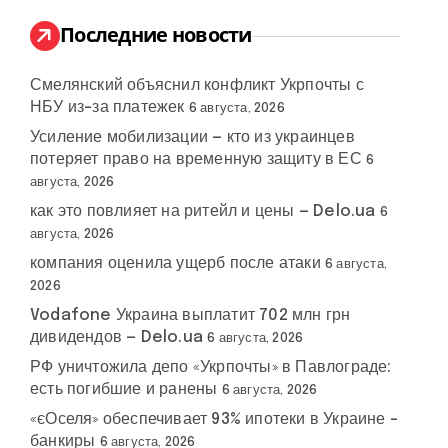
и
:
Последние новости
Смелянский объяснил конфликт Укрпочты с
НБУ из-за платежек
6 августа, 2026
Усиление мобилизации — кто из украинцев
потеряет право на временную защиту в ЕС
6
августа, 2026
как это повлияет на ритейл и цены — Delo.ua
6
августа, 2026
компания оценила ущерб после атаки
6 августа,
2026
Vodafone Украина выплатит 702 млн грн
дивидендов — Delo.ua
6 августа, 2026
РФ уничтожила депо «Укрпочты» в Павлограде:
есть погибшие и ранены
6 августа, 2026
«єОселя» обеспечивает 93% ипотеки в Украине –
банкиры
6 августа, 2026