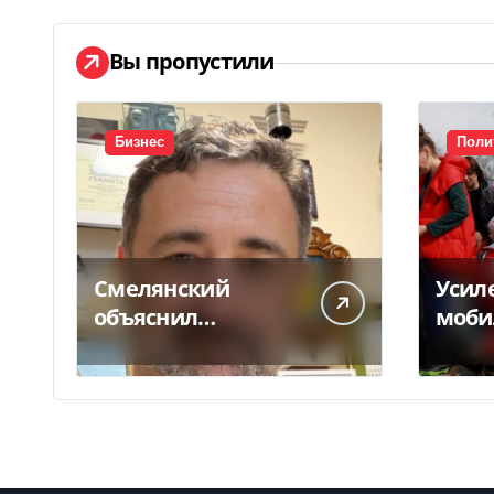
Вы пропустили
Бизнес
Поли
Смелянский
Усил
объяснил
моби
конфликт
кто 
Укрпочты с НБУ из-
потер
за платежек
врем
защи