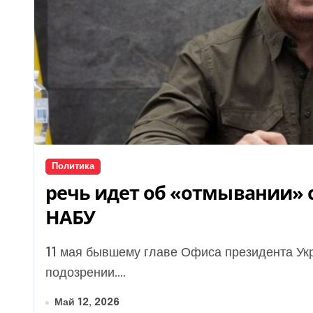
Политика
речь идет об «отмывании» 
НАБУ
11 мая бывшему главе Офиса президента Украины Андрею Ермаку НАБУ и САП сообщили о
подозрении....
Май 12, 2026