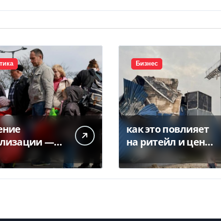
тика
Бизнес
ение
как это повлияет
лизации —
на ритейл и цены
из украинцев
— Delo.ua
яет право на
енную
ту в ЕС