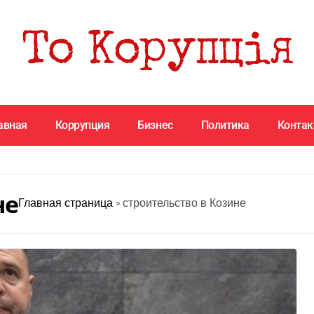
авная
Коррупция
Бизнес
Политика
Конта
не
Главная страница
»
строительство в Козине