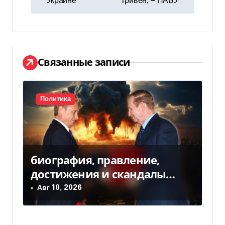
в
Украине
гривен, — НАБУ
и
г
а
Связанные записи
ц
и
Политика
я
п
биография, правление,
о
достижения и скандалы
з
второго президента
Авг 10, 2026
Украины
а