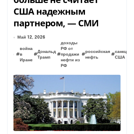
США надежным
партнером, — СМИ
Май 12, 2026
доходы
война
РФ от
Дональд
российская
санкции
#
в
#
#
продажи
#
#
Трамп
нефть
США
Иране
нефти из
РФ