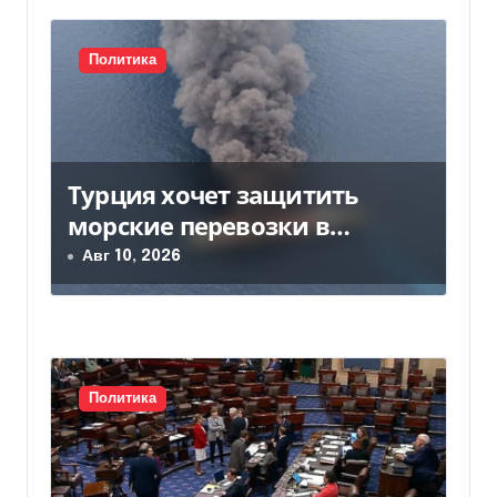
п
и
Политика
с
я
м
Турция хочет защитить
морские перевозки в
Черном море: предложение
Авг 10, 2026
отправили в Россию
Политика