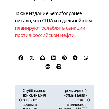
Также издание Semafor ранее
писало, что США и в дальнейшем
планируют ослаблять санкции
против российской нефти
.
Н
Стубб назвал
речь идет об
три сценария
«отмывании»
а
развития
сотен
войны в
миллионов