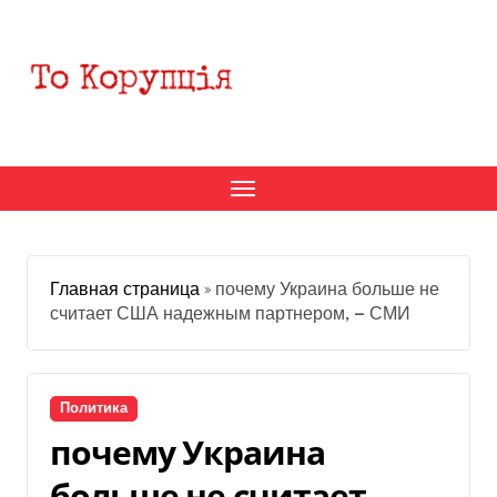
Перейти
к
содержанию
Главная страница
»
почему Украина больше не
считает США надежным партнером, — СМИ
Политика
почему Украина
больше не считает