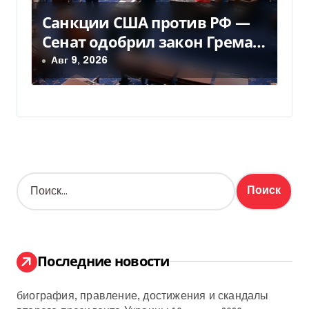
Санкции США против РФ —
Сенат одобрил закон Грема
— Фокус
Авг 9, 2026
Н
а
й
т
и
:
Последние новости
биография, правление, достижения и скандалы