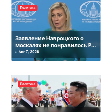
и
с
Политика
я
м
Заявление Навроцкого о
москалях не понравилось РФ
— видео
Авг 7, 2026
Политика