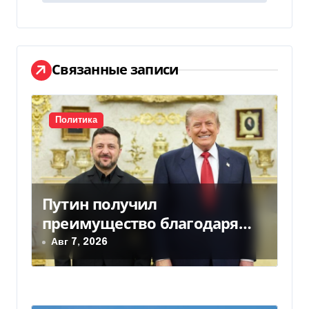
и
г
а
Связанные записи
ц
и
Политика
я
п
о
Путин получил
з
преимущество благодаря
действиям США
Авг 7, 2026
а
п