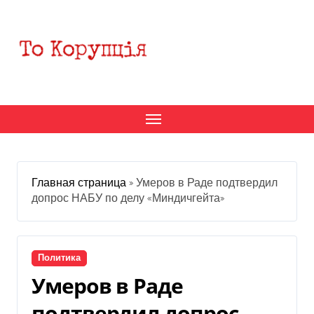
Перейти
к
содержанию
Главная страница
»
Умеров в Раде подтвердил
допрос НАБУ по делу «Миндичгейта»
Политика
Умеров в Раде
подтвердил допрос