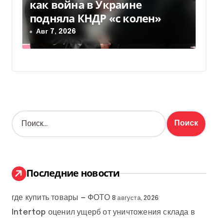
как война в Украине
подняла КНДР «с колен»
Авг 7, 2026
Н
а
й
т
и
:
Последние новости
где купить товары — ФОТО
8 августа, 2026
Intertop оценил ущерб от уничтожения склада в