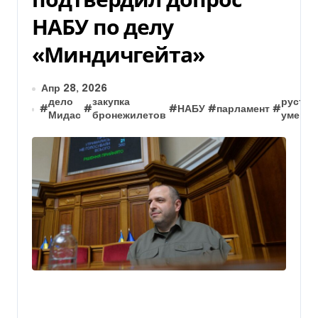
НАБУ по делу
«Миндичгейта»
Апр 28, 2026
дело
закупка
рустем
#
#
#
НАБУ
#
парламент
#
Мидас
бронежилетов
умеро