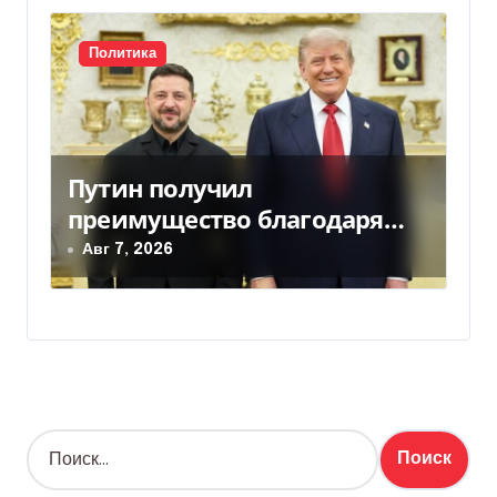
Политика
Путин получил
преимущество благодаря
действиям США
Авг 7, 2026
Н
а
й