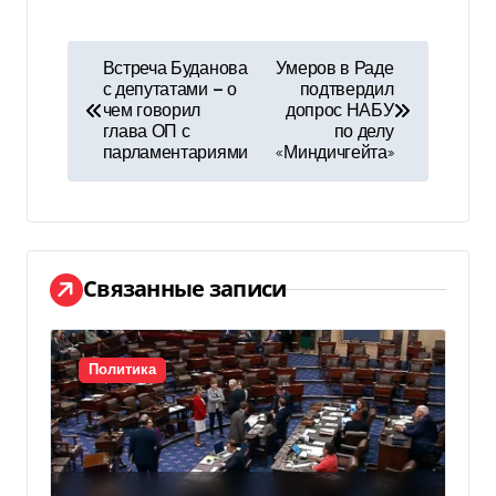
Н
Встреча Буданова
Умеров в Раде
с депутатами — о
подтвердил
а
чем говорил
допрос НАБУ
глава ОП с
по делу
в
парламентариями
«Миндичгейта»
и
г
а
Связанные записи
ц
и
Политика
я
п