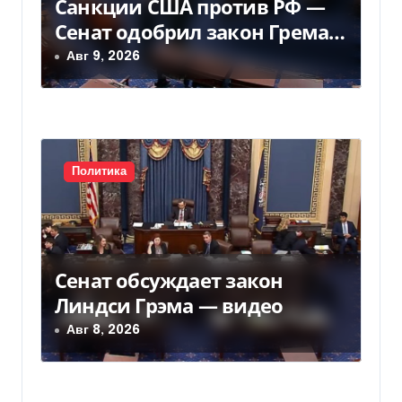
Санкции США против РФ —
о
Сенат одобрил закон Грема
з
— Фокус
Авг 9, 2026
а
п
и
Политика
с
я
м
Сенат обсуждает закон
Линдси Грэма — видео
Авг 8, 2026