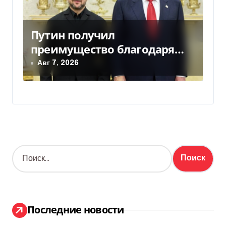
Путин получил
преимущество благодаря
действиям США
Авг 7, 2026
Н
а
й
т
и
:
Последние новости