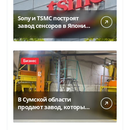
Sony и TSMC построят
завод сенсоров в Японии
за $6,4 млрд
Бизнес
В Сумской области
продают завод, который
продает 90% товаров за
границу