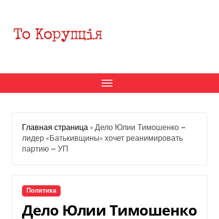
Перейти
к
содержанию
Главная страница
»
Дело Юлии Тимошенко —
лидер «Батькивщины» хочет реанимировать
партию — УП
Политика
Дело Юлии Тимошенко