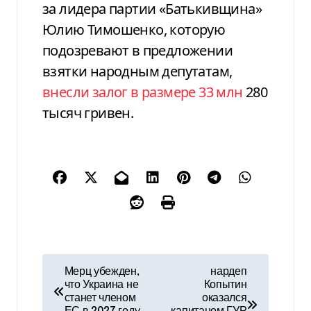
за лидера партии «Батькивщина»
Юлию Тимошенко, которую
подозревают в предложении
взятки народным депутатам,
внесли залог в размере 33 млн
280
тысяч гривен.
Н
Мерц убежден,
нардеп
что Украина не
Копытин
а
станет членом
оказался