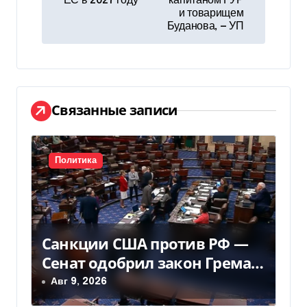
ЕС в 2027 году
капитаном ГУР
в
и товарищем
Буданова, — УП
и
г
а
Связанные записи
ц
и
Политика
я
п
о
Санкции США против РФ —
з
Сенат одобрил закон Грема
— Фокус
Авг 9, 2026
а