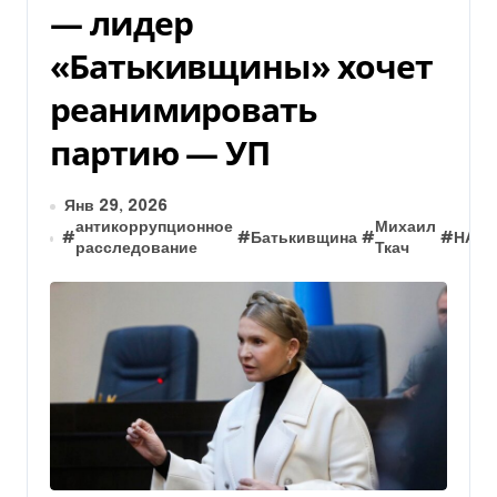
— лидер
«Батькивщины» хочет
реанимировать
партию — УП
Янв 29, 2026
антикоррупционное
Михаил
#
#
Батькивщина
#
#
НАБУ
расследование
Ткач