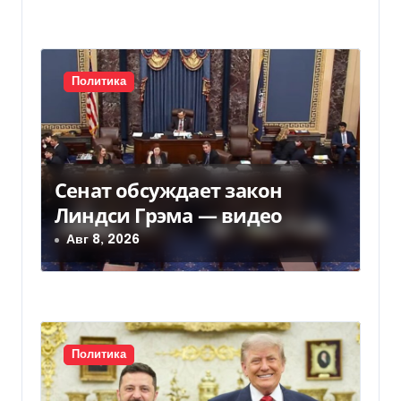
п
и
с
Политика
я
м
Сенат обсуждает закон
Линдси Грэма — видео
Авг 8, 2026
Политика