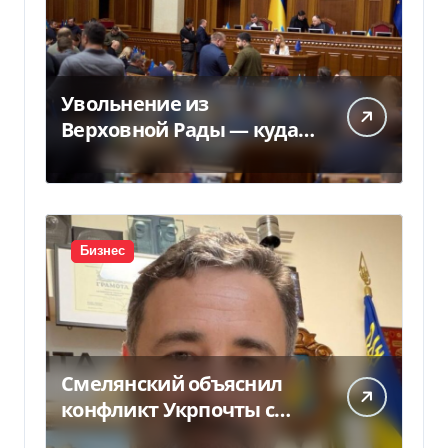
Увольнение из
Верховной Рады — куда
исчез 71 народный
депутат за семь лет
Бизнес
Смелянский объяснил
конфликт Укрпочты с
НБУ из-за платежек