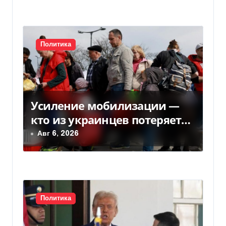
п
и
с
Политика
я
м
Усиление мобилизации —
кто из украинцев потеряет
право на временную защиту
Авг 6, 2026
в ЕС
Политика