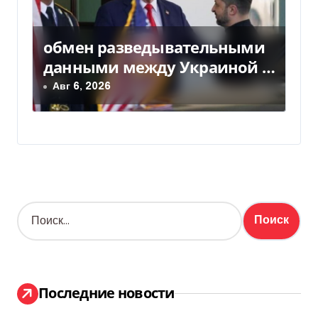
обмен разведывательными
данными между Украиной и
США значительно вырос, —
Авг 6, 2026
Politico
Н
а
й
т
и
:
Последние новости