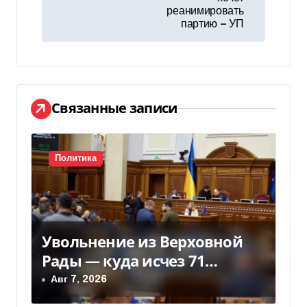
реанимировать
и
партию — УП
г
а
ц
Связанные записи
и
я
Политика
п
о
Увольнение из Верховной
з
Рады — куда исчез 71
а
народный депутат за семь
Авг 7, 2026
лет