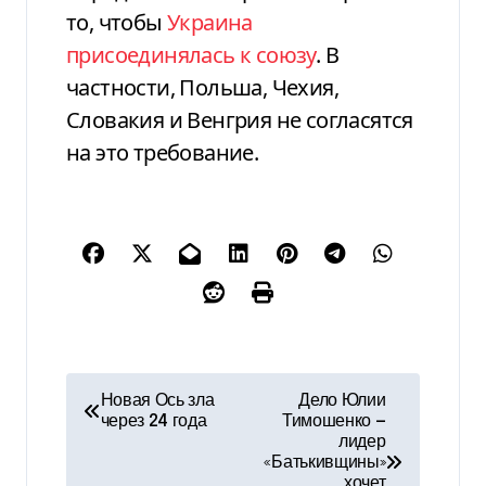
то, чтобы
Украина
присоединялась к союзу
. В
частности, Польша, Чехия,
Словакия и Венгрия не согласятся
на это требование.
Н
Новая Ось зла
Дело Юлии
через 24 года
Тимошенко —
а
лидер
«Батькивщины»
в
хочет