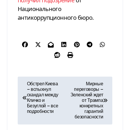
получил подозрение
от
Национального
антикоррупционного бюро.
Н
Обстрел Киева
Мирные
— вспыхнул
переговоры —
а
скандал между
Зеленский ждет
Кличко и
от Трампа
в
Безуглой — все
конкретных
подробности
гарантий
и
безопасности
г