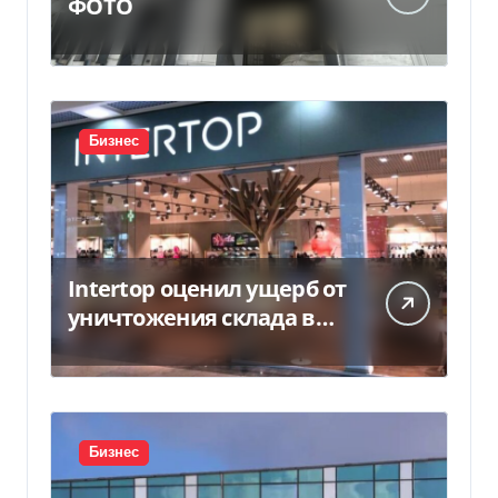
ФОТО
Бизнес
Intertop оценил ущерб от
уничтожения склада в
450 млн грн
Бизнес