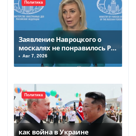
с
Политика
я
м
Заявление Навроцкого о
москалях не понравилось РФ
— видео
Авг 7, 2026
Политика
как война в Украине