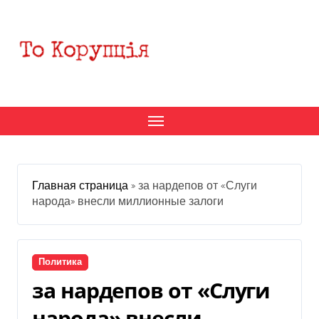
Перейти
к
содержанию
Главная страница
»
за нардепов от «Слуги
народа» внесли миллионные залоги
Политика
за нардепов от «Слуги
народа» внесли