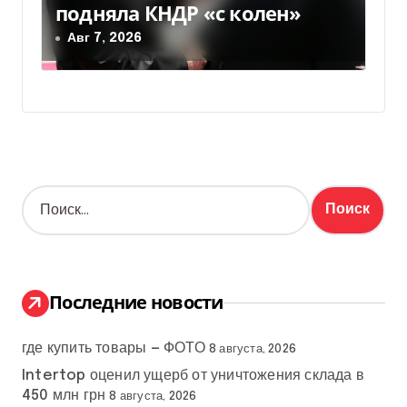
подняла КНДР «с колен»
Авг 7, 2026
Н
а
й
т
и
:
Последние новости
где купить товары — ФОТО
8 августа, 2026
Intertop оценил ущерб от уничтожения склада в
450 млн грн
8 августа, 2026