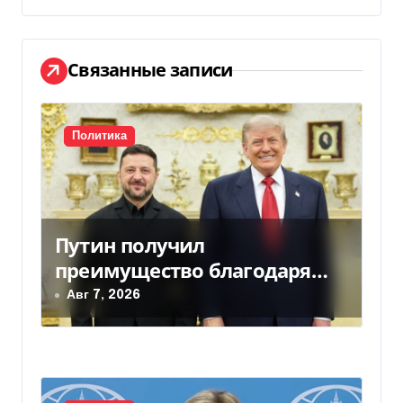
а
ц
Связанные записи
и
я
Политика
п
о
Путин получил
з
преимущество благодаря
а
действиям США
Авг 7, 2026
п
и