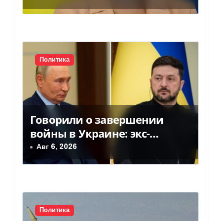
подозрение
а
п
и
Политика
с
я
м
Говорили о завершении
войны в Украине: экс-
чиновники ЕС и РФ провели
Авг 6, 2026
тайные переговоры, — СМИ
Политика