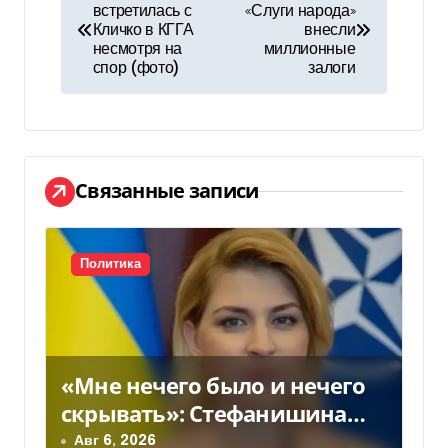
встретилась с
«Слуги народа»
а
Кличко в КГГА
внесли
несмотря на
миллионные
в
спор (фото)
залоги
и
г
а
Связанные записи
ц
и
Политика
я
п
«Мне нечего было и нечего
о
скрывать»: Стефанишина
з
прокомментировала новое
Авг 6, 2026