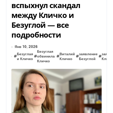
вспыхнул скандал
между Кличко и
Безуглой — все
подробности
Янв 10, 2026
Безуглая
Безуглая
Виталий
заявление
заявл
#
#
обвинила
#
#
#
и Кличко
Кличко
Безуглой
Кличк
Кличко