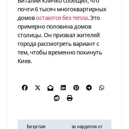
Виталий Кличко сообщил, что
почти 6 тысяч многоквартирных
домов
остаются без тепла
. Это
примерно половина домов
столицы. Он призвал жителей
города рассмотреть вариант с
тем, чтобы временно покинуть
Киев.
Н
Безуглая
за нардепов от