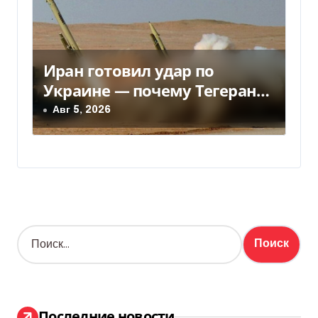
Иран готовил удар по
Украине — почему Тегеран
передумал
Авг 5, 2026
Н
а
й
т
и
:
Последние новости