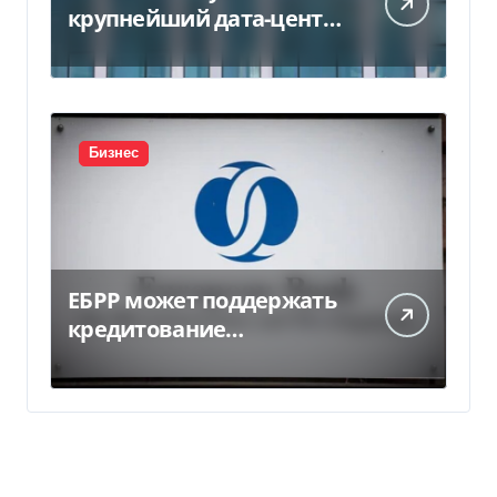
крупнейший дата-центр
в Индии за $20,5
миллиарда
Бизнес
ЕБРР может поддержать
кредитование
украинского бизнеса на
300 млн евро — Delo.ua