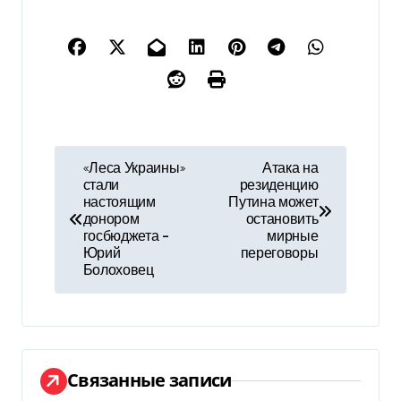
Н
«Леса Украины»
Атака на
стали
резиденцию
а
настоящим
Путина может
донором
остановить
в
госбюджета –
мирные
Юрий
переговоры
и
Болоховец
г
а
ц
Связанные записи