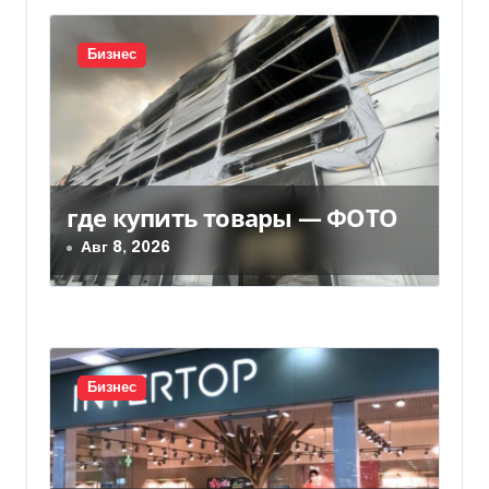
и
я
Бизнес
п
о
з
где купить товары — ФОТО
а
Авг 8, 2026
п
и
с
Бизнес
я
м