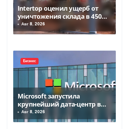
Intertop оценил ущерб от
уничтожения склада в 450
млн грн
Авг 8, 2026
Бизнес
Microsoft запустила
крупнейший дата-центр в
Индии за $20,5 миллиарда
Авг 8, 2026