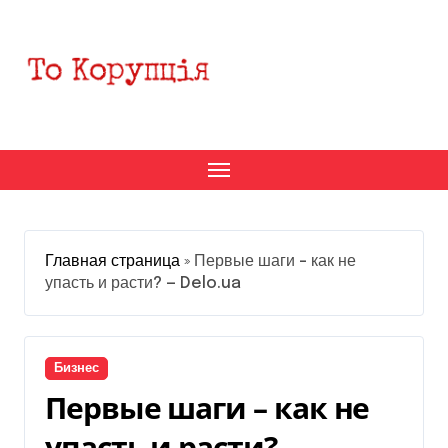
Перейти
к
содержанию
Главная страница
»
Первые шаги – как не
упасть и расти? — Delo.ua
Бизнес
Первые шаги – как не
упасть и расти? —