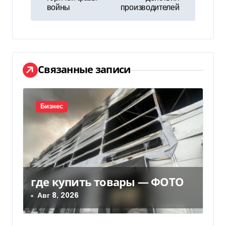
войны
производителей
и
г
а
Связанные записи
ц
и
Бизнес
я
п
о
з
где купить товары — ФОТО
Авг 8, 2026
а
п