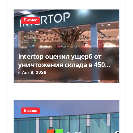
и
с
Бизнес
я
м
Intertop оценил ущерб от
уничтожения склада в 450
млн грн
Авг 8, 2026
Бизнес