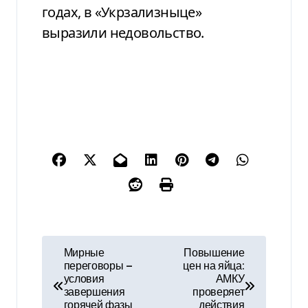
годах, в «Укрзализныце»
выразили недовольство.
Н
Мирные
Повышение
переговоры —
цен на яйца:
а
условия
АМКУ
завершения
проверяет
в
горячей фазы
действия