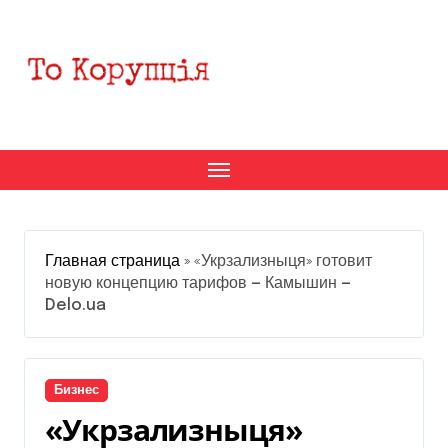
Перейти
к
содержанию
Главная страница
»
«Укрзализныця» готовит
новую концепцию тарифов — Камышин —
Delo.ua
Бизнес
«Укрзализныця»