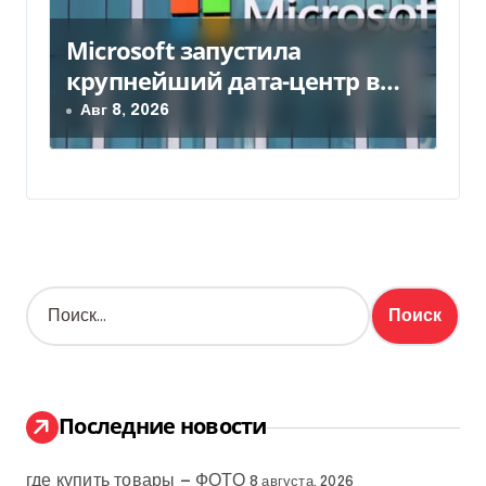
Microsoft запустила
крупнейший дата-центр в
Индии за $20,5 миллиарда
Авг 8, 2026
Н
а
й
т
и
:
Последние новости
где купить товары — ФОТО
8 августа, 2026