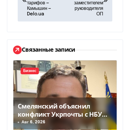
тарифов —
заместителем
в
Камышин —
руководителя
Delo.ua
ОП
и
г
а
Связанные записи
ц
и
Бизнес
я
п
о
Смелянский объяснил
з
конфликт Укрпочты с НБУ
из-за платежек
Авг 6, 2026
а