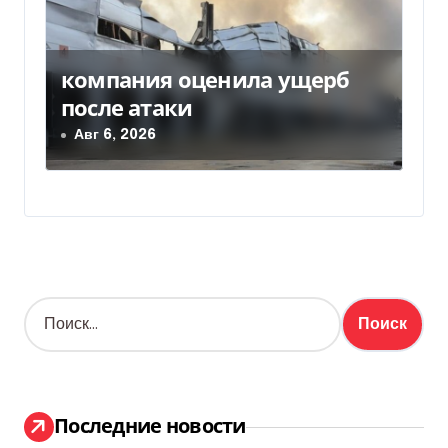
компания оценила ущерб
после атаки
Авг 6, 2026
Н
а
й
т
и
:
Последние новости