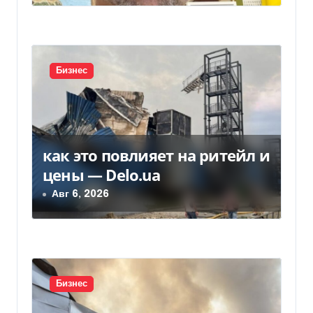
п
и
с
Бизнес
я
м
как это повлияет на ритейл и
цены — Delo.ua
Авг 6, 2026
Бизнес