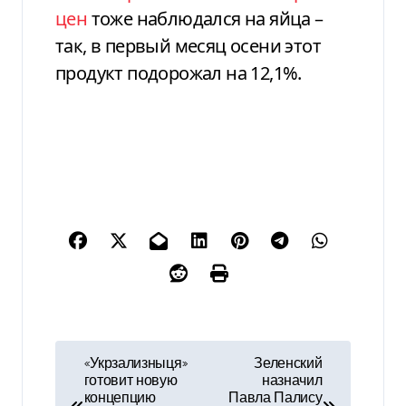
цен
тоже наблюдался на яйца –
так, в первый месяц осени этот
продукт подорожал на 12,1%.
Н
«Укрзализныця»
Зеленский
готовит новую
назначил
а
концепцию
Павла Палису