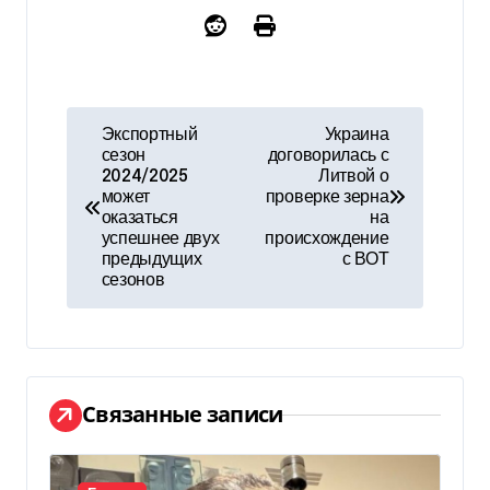
Н
Экспортный
Украина
сезон
договорилась с
а
2024/2025
Литвой о
может
проверке зерна
в
оказаться
на
успешнее двух
происхождение
и
предыдущих
с ВОТ
сезонов
г
а
ц
Связанные записи
и
я