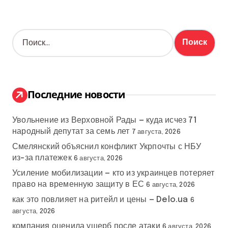
Н
а
й
т
и
:
Последние новости
Увольнение из Верховной Рады — куда исчез 71
народный депутат за семь лет
7 августа, 2026
Смелянский объяснил конфликт Укрпочты с НБУ
из-за платежек
6 августа, 2026
Усиление мобилизации — кто из украинцев потеряет
право на временную защиту в ЕС
6 августа, 2026
как это повлияет на ритейл и цены — Delo.ua
6
августа, 2026
компания оценила ущерб после атаки
6 августа, 2026