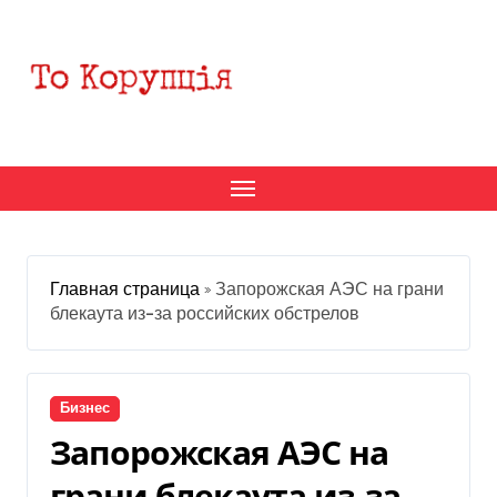
Перейти
к
содержанию
Главная страница
»
Запорожская АЭС на грани
блекаута из-за российских обстрелов
Бизнес
Запорожская АЭС на
грани блекаута из-за