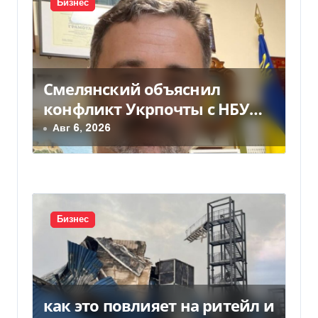
Бизнес
п
о
з
Смелянский объяснил
конфликт Укрпочты с НБУ
а
из-за платежек
Авг 6, 2026
п
и
с
Бизнес
я
м
как это повлияет на ритейл и