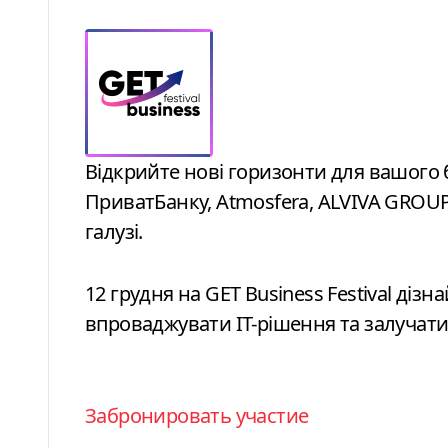
Відкрийте нові горизонти для вашого бізнесу: стратегії зростання від
ПриватБанку, Atmosfera, ALVIVA GROUP,
галузі.
12 грудня на GET Business Festival дізн
впроваджувати ІТ-рішення та залучати 
Забронировать участие