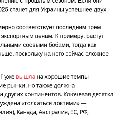
авнению с прошлым сезоном. Если они
025 станет для Украины успешнее двух
имерно соответствует последним трем
 экспортным ценам. К примеру, растут
льными соевыми бобами, тогда как
ше, поскольку на него сейчас сложнее
МГ уже
вышла
на хорошие темпы
ие рынки, но также должна
 других континентов. Ключевая десятка
нуждена «толкаться локтями» —
ия), Канада, Австралия, ЕС, РФ,