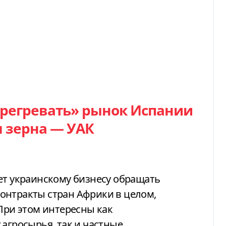
ерегревать» рынок Испании
 зерна — УАК
ет украинскому бизнесу обращать
онтракты стран Африки в целом,
 При этом интересны как
агросырья, так и частные.