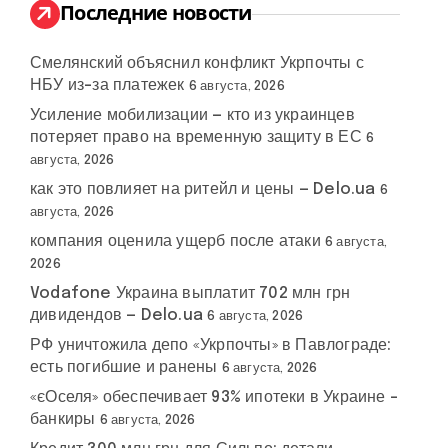
:
Последние новости
Смелянский объяснил конфликт Укрпочты с
НБУ из-за платежек
6 августа, 2026
Усиление мобилизации — кто из украинцев
потеряет право на временную защиту в ЕС
6
августа, 2026
как это повлияет на ритейл и цены — Delo.ua
6
августа, 2026
компания оценила ущерб после атаки
6 августа,
2026
Vodafone Украина выплатит 702 млн грн
дивидендов — Delo.ua
6 августа, 2026
РФ уничтожила депо «Укрпочты» в Павлограде:
есть погибшие и ранены
6 августа, 2026
«єОселя» обеспечивает 93% ипотеки в Украине –
банкиры
6 августа, 2026