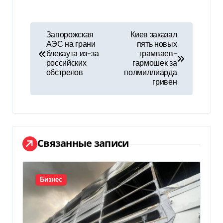
Н
Запорожская
Киев заказал
АЭС на грани
пять новых
а
блекаута из-за
трамваев-
российских
гармошек за
в
обстрелов
полмиллиарда
гривен
и
г
а
Связанные записи
ц
и
Бизнес
я
п