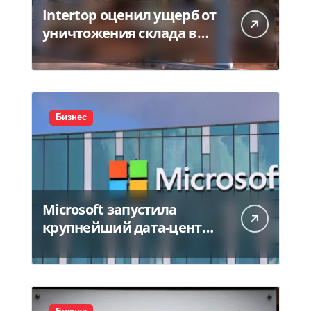
Intertop оценил ущерб от
уничтожения склада в
450 млн грн
Бизнес
Microsoft запустила
крупнейший дата-центр
в Индии за $20,5
миллиарда