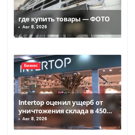
о
з
где купить товары — ФОТО
Авг 8, 2026
а
п
и
с
Бизнес
я
м
Intertop оценил ущерб от
уничтожения склада в 450
млн грн
Авг 8, 2026