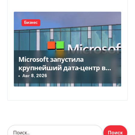
Бизнес
Microsoft запустила
крупнейший дата-центр в
Индии за $20,5 миллиарда
Авг 8, 2026
Н
а