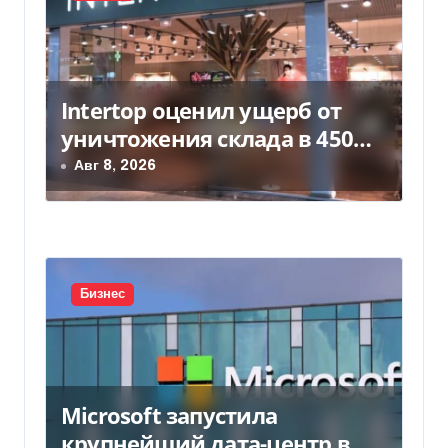
с
я
м
Intertop оценил ущерб от
уничтожения склада в 450
млн грн
Авг 8, 2026
Бизнес
Microsoft запустила
крупнейший дата-центр в