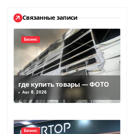
а
Связанные записи
ц
и
Бизнес
я
п
о
з
где купить товары — ФОТО
Авг 8, 2026
а
п
и
Бизнес