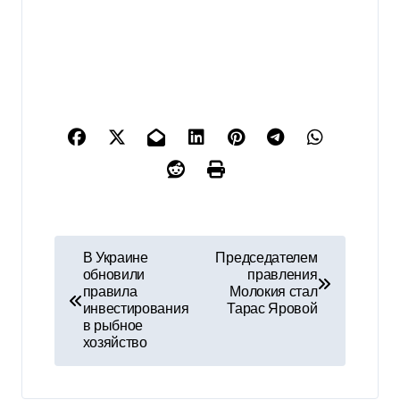
Н
В Украине
Председателем
обновили
правления
а
правила
Молокия стал
инвестирования
Тарас Яровой
в
в рыбное
хозяйство
и
г