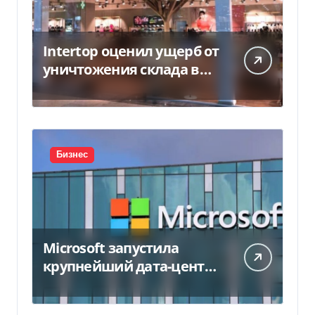
Intertop оценил ущерб от
уничтожения склада в
450 млн грн
Бизнес
Microsoft запустила
крупнейший дата-центр
в Индии за $20,5
миллиарда