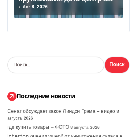
Индии за $20,5 миллиарда
Авг 8, 2026
Н
а
й
т
и
:
Последние новости
Сенат обсуждает закон Линдси Грэма — видео
8
августа, 2026
где купить товары — ФОТО
8 августа, 2026
Intertop оценил ущерб от уничтожения склада в