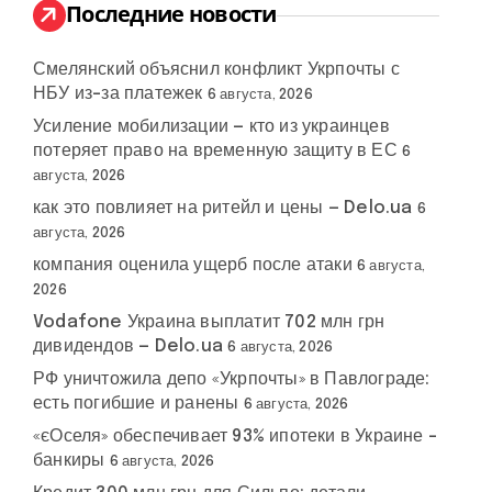
:
Последние новости
Смелянский объяснил конфликт Укрпочты с
НБУ из-за платежек
6 августа, 2026
Усиление мобилизации — кто из украинцев
потеряет право на временную защиту в ЕС
6
августа, 2026
как это повлияет на ритейл и цены — Delo.ua
6
августа, 2026
компания оценила ущерб после атаки
6 августа,
2026
Vodafone Украина выплатит 702 млн грн
дивидендов — Delo.ua
6 августа, 2026
РФ уничтожила депо «Укрпочты» в Павлограде:
есть погибшие и ранены
6 августа, 2026
«єОселя» обеспечивает 93% ипотеки в Украине –
банкиры
6 августа, 2026