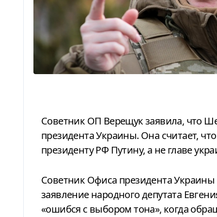
Советник ОП Верещук заявила, что Шевченко «хамить не надо» в адрес
президента Украины. Она считает, чт
президенту РФ Путину, а не главе укра
Советник Офиса президента Украины Ирина Верещук отреагировала на
заявление народного депутата Евгени
«ошибся с выбором тона», когда обращ