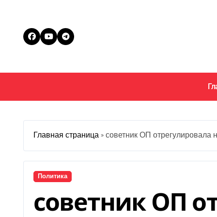
Перейти
к
содержанию
Гл
Главная страница
»
советник ОП отрегулировала 
Политика
советник ОП о