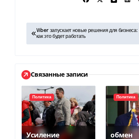
Н
Viber запускает новые решения для бизнеса:
как это будет работать
а
в
и
Связанные записи
г
а
Политика
Политика
ц
и
я
Усиление
обмен