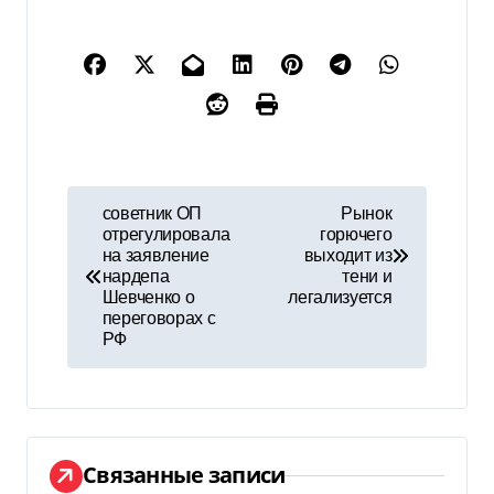
Н
советник ОП
Рынок
отрегулировала
горючего
а
на заявление
выходит из
нардепа
тени и
в
Шевченко о
легализуется
переговорах с
и
РФ
г
а
ц
Связанные записи