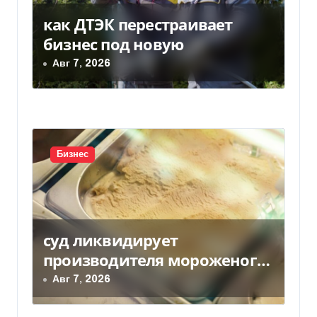
как ДТЭК перестраивает
бизнес под новую
Авг 7, 2026
Бизнес
суд ликвидирует
производителя мороженого
Геркулес
Авг 7, 2026