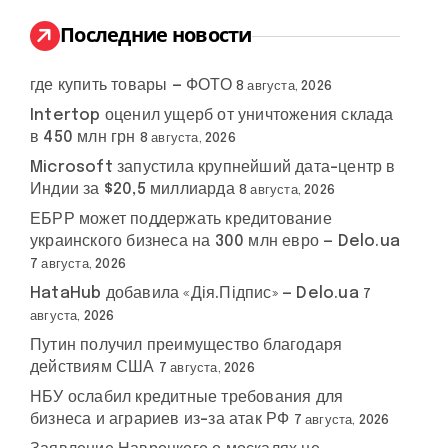
и
:
Последние новости
где купить товары — ФОТО
8 августа, 2026
Intertop оценил ущерб от уничтожения склада
в 450 млн грн
8 августа, 2026
Microsoft запустила крупнейший дата-центр в
Индии за $20,5 миллиарда
8 августа, 2026
ЕБРР может поддержать кредитование
украинского бизнеса на 300 млн евро — Delo.ua
7 августа, 2026
HataHub добавила «Дія.Підпис» — Delo.ua
7
августа, 2026
Путин получил преимущество благодаря
действиям США
7 августа, 2026
НБУ ослабил кредитные требования для
бизнеса и аграриев из-за атак РФ
7 августа, 2026