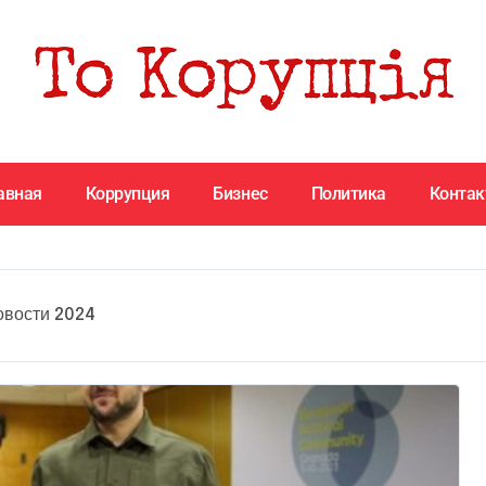
авная
Коррупция
Бизнес
Политика
Конта
овости 2024