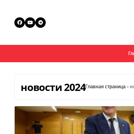
Перейти
к
содержанию
Гл
новости 2024
Главная страница
»
н