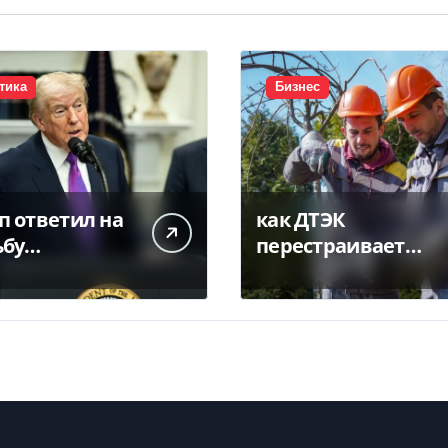
тика
Бизнес
п ответил на
как ДТЭК
ьбу
перестраивает
ского о
бизнес под новую
оставлении
ине ракет
ot (видео)