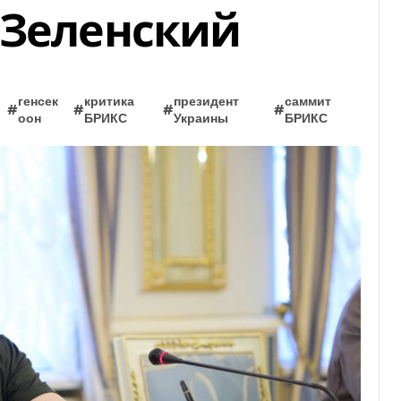
 Зеленский
генсек
критика
президент
саммит
#
#
#
#
оон
БРИКС
Украины
БРИКС