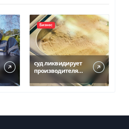
Бизнес
суд ликвидирует
производителя
мороженого
Геркулес