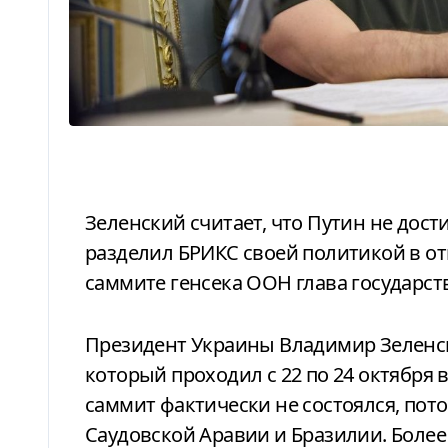
Зеленский считает, что Путин не достиг цели поляризовать мир, а вместо этого
разделил БРИКС своей политикой в о
саммите генсека ООН глава государст
Президент Украины Владимир Зеленский раскритиковал саммит БРИКС,
который проходил с 22 по 24 октября 
саммит фактически не состоялся, пот
Саудовской Аравии и Бразилии. Более