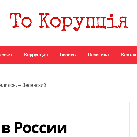
авная
Коррупция
Бизнес
Политика
Конта
лился, — Зеленский
в России