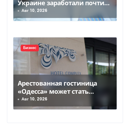
Украине заработали почти
25 млрд грн в год: кто в
Авг 10, 2026
лидерах
Бизнес
Арестованная гостиница
«Одесса» может стать
жильем для ВПЛ
Авг 10, 2026