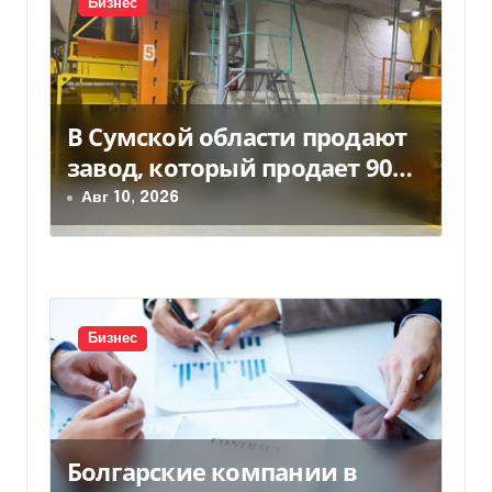
я
Бизнес
п
о
В Сумской области продают
з
завод, который продает 90%
а
товаров за границу
Авг 10, 2026
п
и
с
Бизнес
я
м
Болгарские компании в