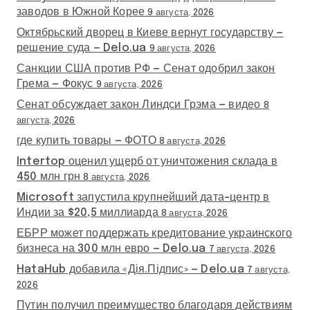
заводов в Южной Корее
9 августа, 2026
Октябрьский дворец в Киеве вернут государству —
решение суда — Delo.ua
9 августа, 2026
Санкции США против РФ — Сенат одобрил закон
Грема — Фокус
9 августа, 2026
Сенат обсуждает закон Линдси Грэма — видео
8
августа, 2026
где купить товары — ФОТО
8 августа, 2026
Intertop оценил ущерб от уничтожения склада в
450 млн грн
8 августа, 2026
Microsoft запустила крупнейший дата-центр в
Индии за $20,5 миллиарда
8 августа, 2026
ЕБРР может поддержать кредитование украинского
бизнеса на 300 млн евро — Delo.ua
7 августа, 2026
HataHub добавила «Дія.Підпис» — Delo.ua
7 августа,
2026
Путин получил преимущество благодаря действиям