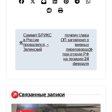
Н
Саммит БРИКС
почему глава
в России
ОП заговорил о
а
провалился, —
мирных
Зеленский
переговорах
в
при отходе РФ
на позиции 24
и
февраля
г
а
ц
Связанные записи
и