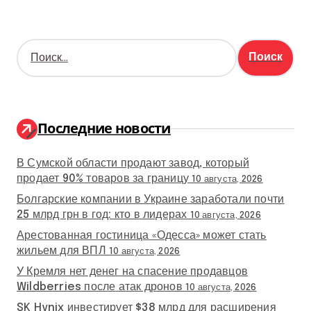
Н
а
й
т
и
:
Последние новости
В Сумской области продают завод, который
продает 90% товаров за границу
10 августа, 2026
Болгарские компании в Украине заработали почти
25 млрд грн в год: кто в лидерах
10 августа, 2026
Арестованная гостиница «Одесса» может стать
жильем для ВПЛ
10 августа, 2026
У Кремля нет денег на спасение продавцов
Wildberries после атак дронов
10 августа, 2026
SK Hynix инвестирует $38 млрд для расширения