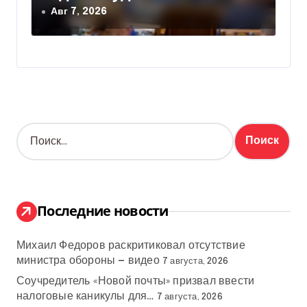
народный депутат за семь
Авг 7, 2026
лет
Н
а
й
т
и
:
Последние новости
Михаил Федоров раскритиковал отсутствие
министра обороны — видео
7 августа, 2026
Соучредитель «Новой почты» призвал ввести
налоговые каникулы для…
7 августа, 2026