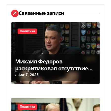
а
ц
Связанные записи
и
я
Политика
п
о
Михаил Федоров
з
раскритиковал отсутствие
а
министра обороны — видео
Авг 7, 2026
п
и
с
Политика