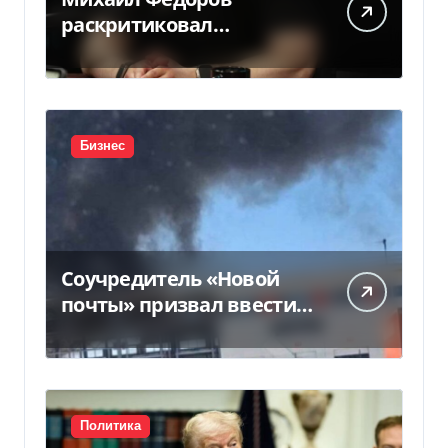
раскритиковал
отсутствие министра
обороны — видео
Бизнес
Соучредитель «Новой
почты» призвал ввести
налоговые каникулы
для…
Политика