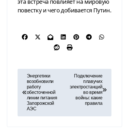
эта встреча повлияет на мировую
повестку и чего добивается Путин.
Н
Энергетики
Подключение
возобновили
плавучих
а
работу
электростанций
обесточенной
во время
в
линии питания
войны: какие
Запорожской
правила
и
АЭС
г