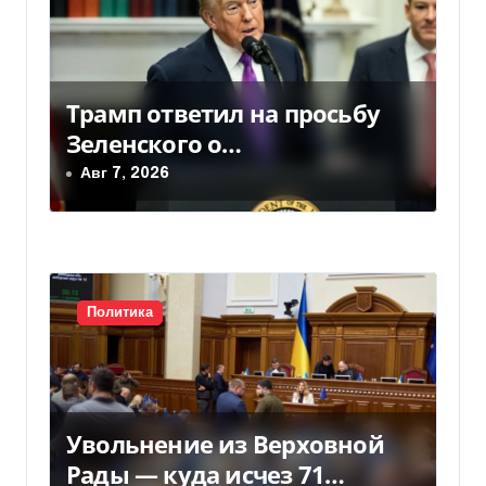
я
м
Трамп ответил на просьбу
Зеленского о
предоставлении Украине
Авг 7, 2026
ракет Patriot (видео)
Политика
Увольнение из Верховной
Рады — куда исчез 71