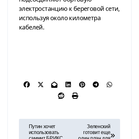
электростанцию к береговой сети,
используя около километра
кабелей.
Н
Путин хочет
Зеленский
использовать
готовит еще
а
саммит БРИКС
один план для