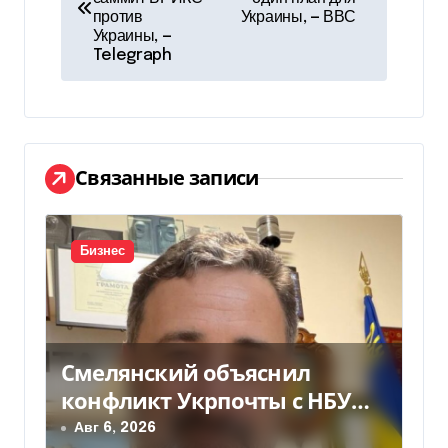
против
Украины, — ВВС
в
Украины, —
Telegraph
и
г
а
Связанные записи
ц
и
Бизнес
я
п
о
Смелянский объяснил
з
конфликт Укрпочты с НБУ
из-за платежек
Авг 6, 2026
а