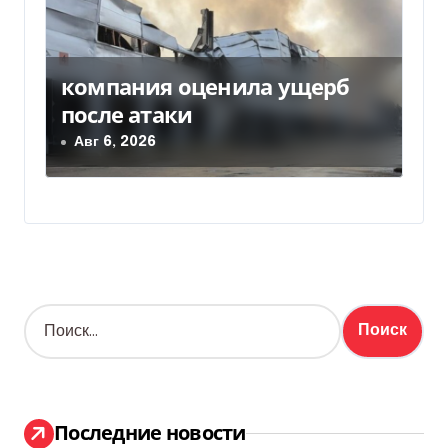
компания оценила ущерб
после атаки
Авг 6, 2026
Н
а
й
т
и
:
Последние новости