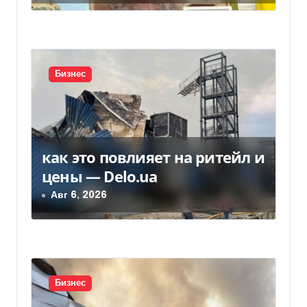
п
и
с
Бизнес
я
м
как это повлияет на ритейл и
цены — Delo.ua
Авг 6, 2026
Бизнес