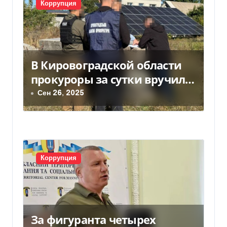
Коррупция
с
я
м
В Кировоградской области
прокуроры за сутки вручили
18 подозрений в незаконном
Сен 26, 2025
обогащении
Коррупция
За фигуранта четырех