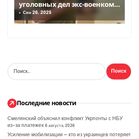
уголовных дел экс-военкома
Борисова внесли более 44
Сен 26, 2025
млн залога
Н
а
й
т
и
:
Последние новости
Смелянский объяснил конфликт Укрпочты с НБУ
из-за платежек
6 августа, 2026
Усиление мобилизации — кто из украинцев потеряет