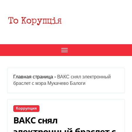
Перейти
к
содержанию
Главная страница
»
ВАКС снял электронный
браслет с мэра Мукачево Балоги
Коррупция
ВАКС снял
электронный браслет с