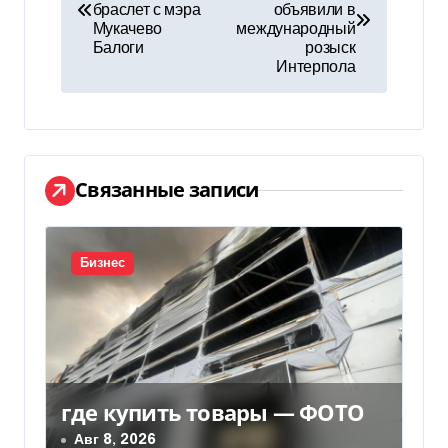
а
браслет с мэра
объявили в
Мукачево
международный
в
Балоги
розыск
Интерпола
и
г
а
Связанные записи
ц
и
Бизнес
я
п
о
з
где купить товары — ФОТО
Авг 8, 2026