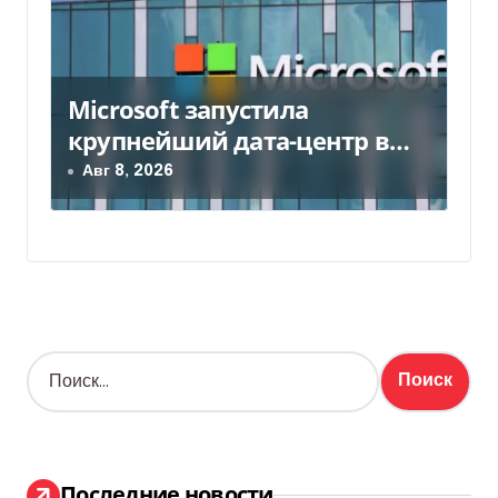
Microsoft запустила
крупнейший дата-центр в
Индии за $20,5 миллиарда
Авг 8, 2026
Н
а
й
т
и
:
Последние новости