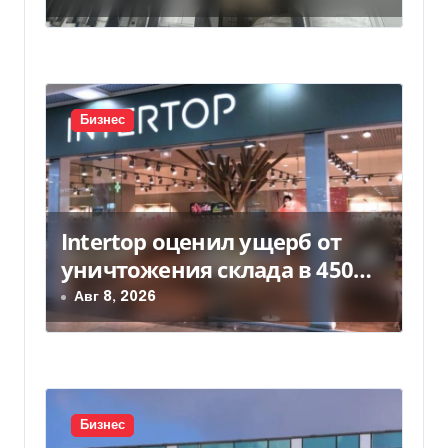
а
п
и
с
Бизнес
я
м
Intertop оценил ущерб от
уничтожения склада в 450
млн грн
Авг 8, 2026
Бизнес