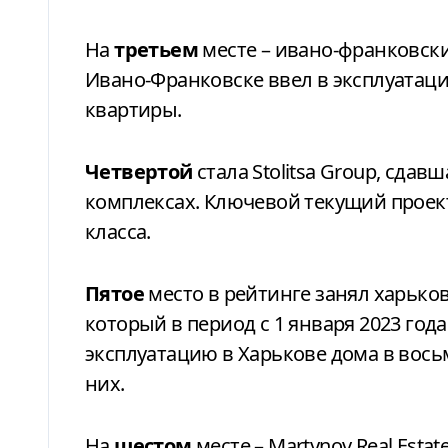
На
третьем
месте – ивано-франковски
Ивано-Франковске ввел в эксплуатаци
квартиры.
Четвертой
стала Stolitsa Group, сдав
комплексах. Ключевой текущий проек
класса.
Пятое
место в рейтинге занял харьков
который в период с 1 января 2023 года 
эксплуатацию в Харькове дома в вось
них.
На
шестом
месте – Martynov Real Esta