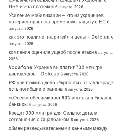
Смелянский объяснил конфликт Укрпочты с
НБУ из-за платежек
6 августа, 2026
Усиление мобилизации — кто из украинцев
потеряет право на временную защиту в ЕС
6
августа, 2026
как это повлияет на ритейл и цены — Delo.ua
6
августа, 2026
компания оценила ущерб после атаки
6 августа,
2026
Vodafone Украина выплатит 702 млн грн
дивидендов — Delo.ua
6 августа, 2026
РФ уничтожила депо «Укрпочты» в Павлограде:
есть погибшие и ранены
6 августа, 2026
«єОселя» обеспечивает 93% ипотеки в Украине –
банкиры
6 августа, 2026
Кредит 300 млн грн для Сильпо: детали
соглашения с Ощадбанком
6 августа, 2026
обмен разведывательными данными между