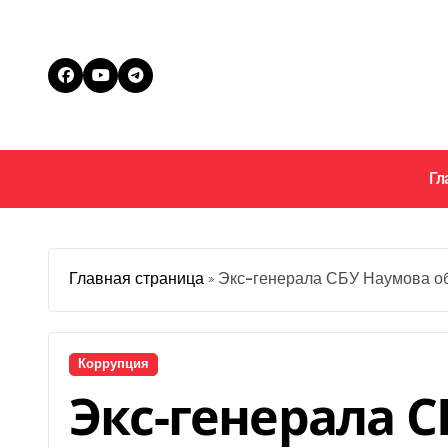
Перейти
к
содержанию
Гл
Главная страница
»
Экс-генерала СБУ Наумова о
Коррупция
Экс-генерала 