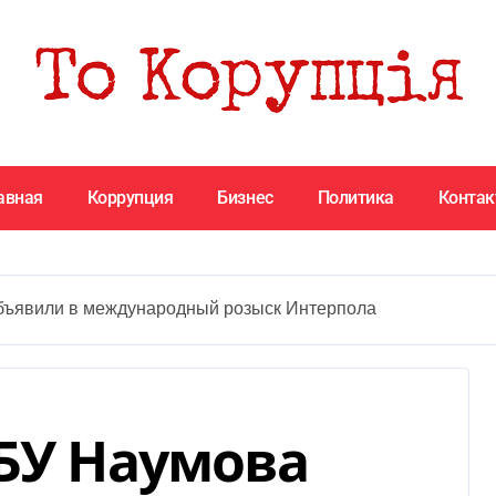
авная
Коррупция
Бизнес
Политика
Конта
бъявили в международный розыск Интерпола
СБУ Наумова