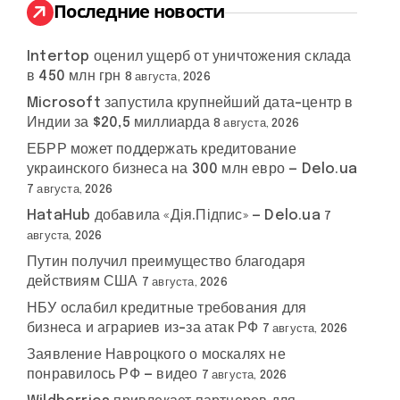
:
Последние новости
Intertop оценил ущерб от уничтожения склада
в 450 млн грн
8 августа, 2026
Microsoft запустила крупнейший дата-центр в
Индии за $20,5 миллиарда
8 августа, 2026
ЕБРР может поддержать кредитование
украинского бизнеса на 300 млн евро — Delo.ua
7 августа, 2026
HataHub добавила «Дія.Підпис» — Delo.ua
7
августа, 2026
Путин получил преимущество благодаря
действиям США
7 августа, 2026
НБУ ослабил кредитные требования для
бизнеса и аграриев из-за атак РФ
7 августа, 2026
Заявление Навроцкого о москалях не
понравилось РФ — видео
7 августа, 2026