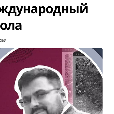
еждународный
ола
СБУ