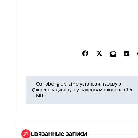
Н
Carlsberg Ukraine установит газовую
когенерационную установку мощностью 1,5
а
МВт
в
и
г
Связанные записи