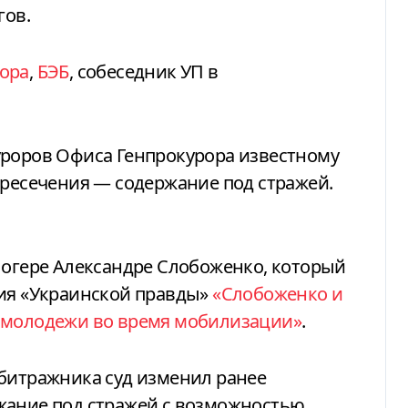
гов.
ора
,
БЭБ
, собеседник УП в
уроров Офиса Генпрокурора известному
пресечения — содержание под стражей.
логере Александре Слобоженко, который
ния «Украинской правды»
«Слобоженко и
й молодежи во время мобилизации»
.
рбитражника суд изменил ранее
жание под стражей с возможностью