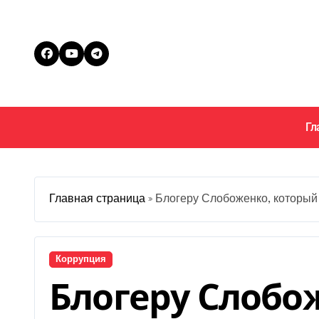
Перейти
к
содержанию
Гл
Главная страница
»
Блогеру Слобоженко, который 
Коррупция
Блогеру Слобо