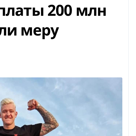
платы 200 млн
али меру