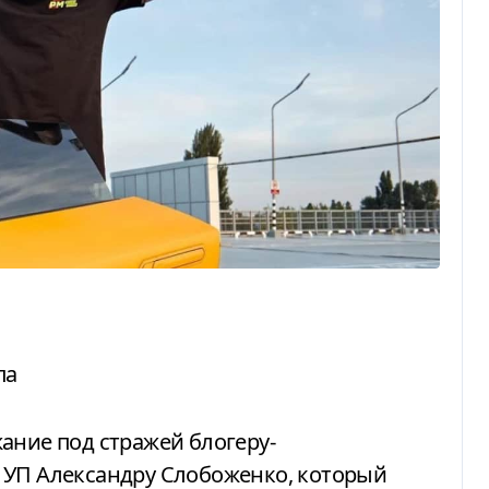
па
 УП Александру Слобоженко, который