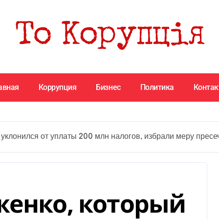
авная
Коррупция
Бизнес
Политика
Конта
уклонился от уплаты 200 млн налогов, избрали меру пресе
женко, который