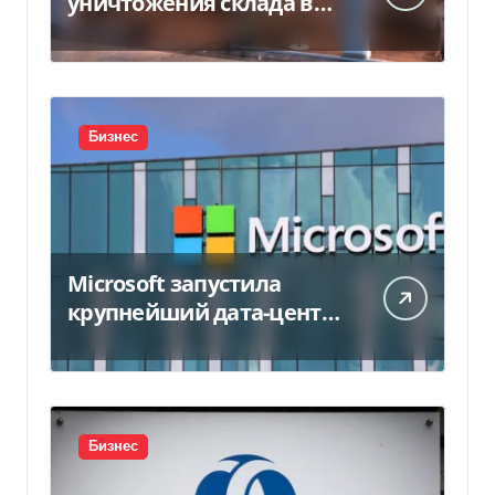
уничтожения склада в
450 млн грн
Бизнес
Microsoft запустила
крупнейший дата-центр
в Индии за $20,5
миллиарда
Бизнес