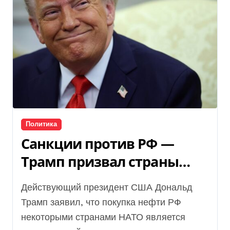
Политика
Санкции против РФ —
Трамп призвал страны
НАТО отказаться от нефти
Действующий президент США Дональд
из России
Трамп заявил, что покупка нефти РФ
некоторыми странами НАТО является