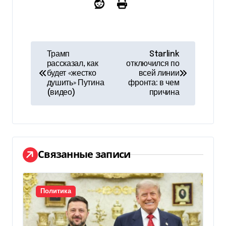
Н
Трамп
Starlink
рассказал, как
отключился по
а
будет «жестко
всей линии
душить» Путина
фронта: в чем
в
(видео)
причина
и
г
а
Связанные записи
ц
и
Политика
я