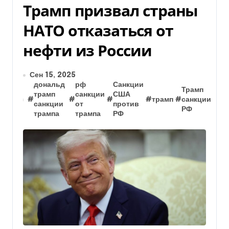
Трамп призвал страны
НАТО отказаться от
нефти из России
Сен 15, 2025
дональд
рф
Санкции
Трамп
трамп
санкции
США
#
#
#
#
трамп
#
санкции
санкции
от
против
РФ
трампа
трампа
РФ