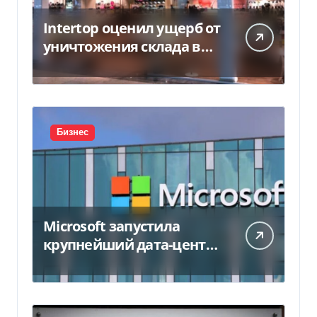
Intertop оценил ущерб от
уничтожения склада в
450 млн грн
Бизнес
Microsoft запустила
крупнейший дата-центр
в Индии за $20,5
миллиарда