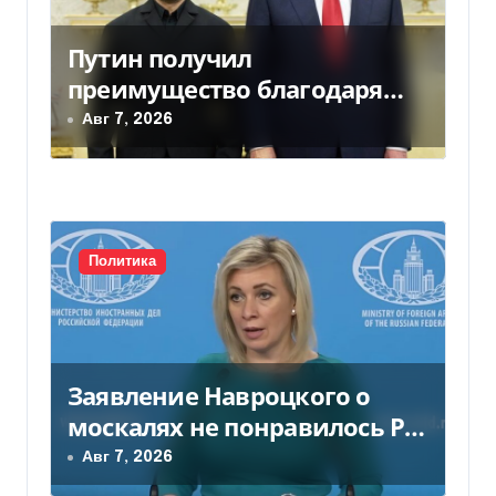
п
Путин получил
о
преимущество благодаря
з
действиям США
Авг 7, 2026
а
п
и
Политика
с
я
м
Заявление Навроцкого о
москалях не понравилось РФ
— видео
Авг 7, 2026