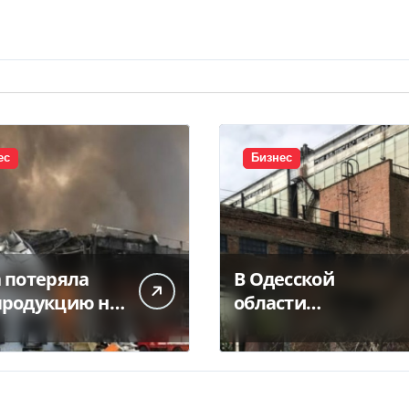
ес
Бизнес
h потеряла
В Одесской
продукцию на
области
е после
приватизировали
ийской атаки
«Хлебную базу
№77» за 5,7 млн грн