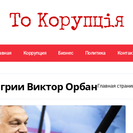
авная
Коррупция
Бизнес
Политика
Конта
грии Виктор Орбан
Главная страни