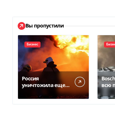
Вы пропустили
Бизнес
Бизн
Россия
Bosc
уничтожила еще
всю 
более 100 тысяч
склад
книг BookChef: что
росс
произошло