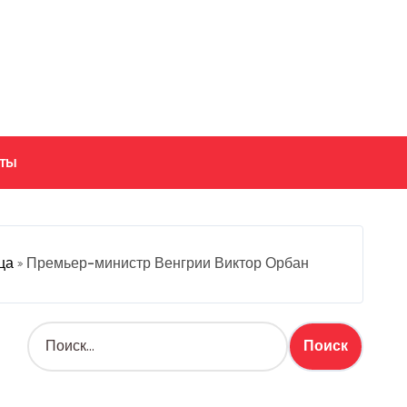
кты
ца
»
Премьер-министр Венгрии Виктор Орбан
Н
а
й
т