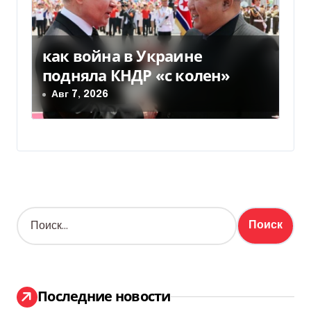
как война в Украине
подняла КНДР «с колен»
Авг 7, 2026
Н
а
й
т
и
:
Последние новости