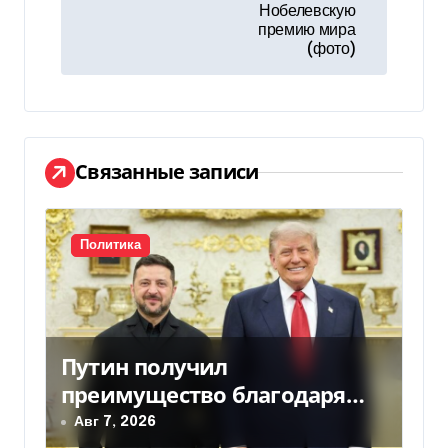
Нобелевскую
и
премию мира
(фото)
г
а
ц
Связанные записи
и
я
Политика
п
о
з
Путин получил
преимущество благодаря
а
действиям США
Авг 7, 2026
п