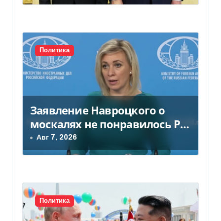
и
с
Политика
я
м
Заявление Навроцкого о
москалях не понравилось РФ
— видео
Авг 7, 2026
Политика