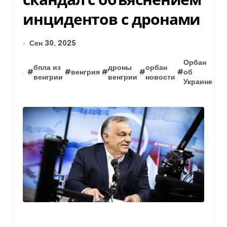
инцидентов с дронами
Сен 30, 2025
П
Орбан
м
бпла из
дроны
орбан
#
#
венгрия
#
#
#
об
#
В
венгрии
венгрии
новости
Украине
В
О