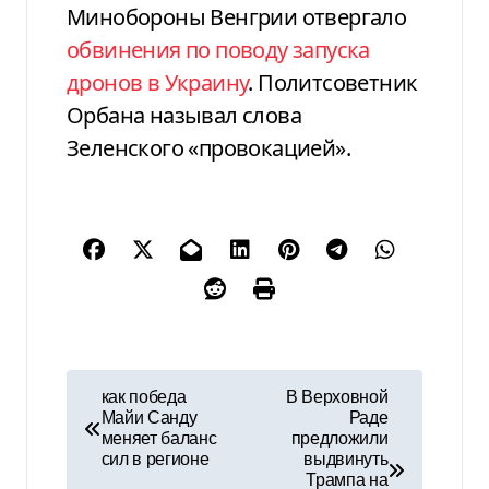
Минобороны Венгрии отвергало
обвинения по поводу запуска
дронов в Украину
. Политсоветник
Орбана называл слова
Зеленского «провокацией».
Н
как победа
В Верховной
Майи Санду
Раде
а
меняет баланс
предложили
сил в регионе
выдвинуть
в
Трампа на