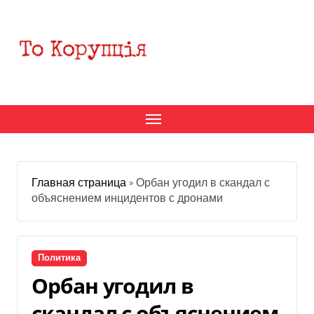
Перейти
к
содержанию
Главная страница
»
Орбан угодил в скандал с
объяснением инцидентов с дронами
Политика
Орбан угодил в
скандал с объяснением