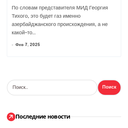
Азербайджана: названо
По словам представителя МИД Георгия
условие поставки (видео)
Тихого, это будет газ именно
азербайджанского происхождения, а не
какой-то...
Фев 7, 2025
Н
а
й
т
и
:
Последние новости