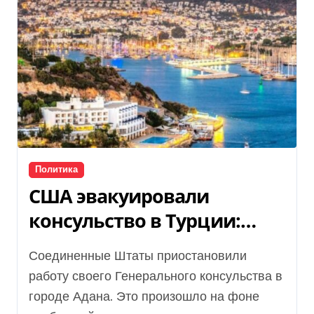
Политика
США эвакуировали
консульство в Турции:
Анкара развернула F-16 на
Соединенные Штаты приостановили
территории Северного
работу своего Генерального консульства в
Кипра
городе Адана. Это произошло на фоне