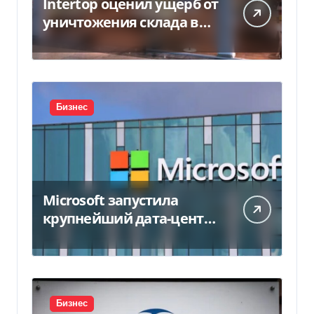
Intertop оценил ущерб от
уничтожения склада в
450 млн грн
Бизнес
Microsoft запустила
крупнейший дата-центр
в Индии за $20,5
миллиарда
Бизнес