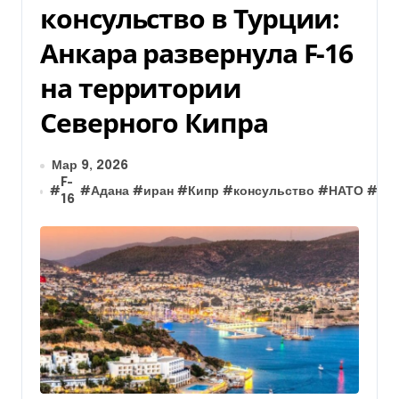
консульство в Турции:
Анкара развернула F-16
на территории
Северного Кипра
Мар 9, 2026
F-
#
#
Адана
#
иран
#
Кипр
#
консульство
#
НАТО
#
ПВ
16