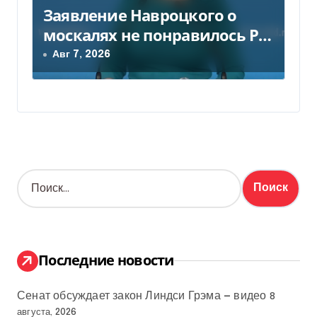
Заявление Навроцкого о
москалях не понравилось РФ
— видео
Авг 7, 2026
Н
а
й
т
и
:
Последние новости
Сенат обсуждает закон Линдси Грэма — видео
8
августа, 2026