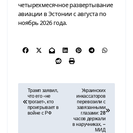
четырехмесячное развертывание
авиации в Эстонии с августа по
ноябрь 2026 года.
Н
Трамп заявил,
Украинских
что его «не
инкассаторов
а
трогает», кто
перевозили с
проигрывает в
завязанными
в
войне с РФ
глазами: 28
часов держали
и
в наручниках, —
МИД