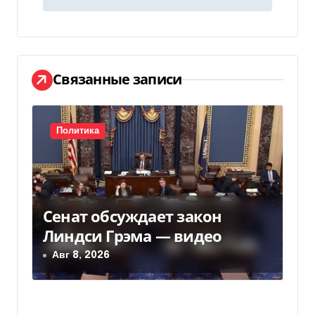
г
а
ц
Связанные записи
и
я
Политика
п
о
з
Сенат обсуждает закон
Линдси Грэма — видео
а
Авг 8, 2026
п
и