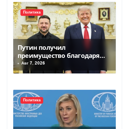
с
Политика
я
м
Путин получил
преимущество благодаря
действиям США
Авг 7, 2026
Политика